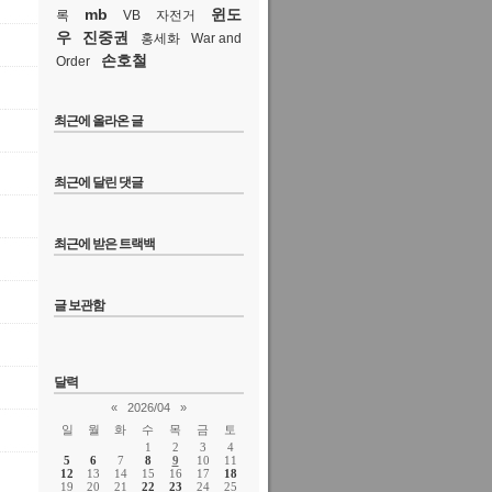
mb
윈도
록
VB
자전거
우
진중권
홍세화
War and
손호철
Order
최근에 올라온 글
최근에 달린 댓글
최근에 받은 트랙백
글 보관함
달력
«
2026/04
»
일
월
화
수
목
금
토
1
2
3
4
5
6
7
8
9
10
11
12
13
14
15
16
17
18
19
20
21
22
23
24
25