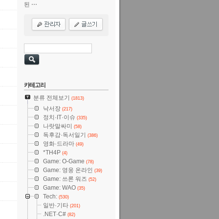
된 ⋯
카테고리
분류 전체보기
(1813)
낙서장
(217)
정치·IT·이슈
(335)
나랏말싸미
(58)
독후감·독서일기
(386)
영화·드라마
(49)
*TH4P
(4)
Game: O-Game
(78)
Game: 영웅 온라인
(39)
Game: 쓰론 워즈
(52)
Game: WAO
(35)
Tech:
(530)
일반·기타
(201)
.NET·C#
(82)