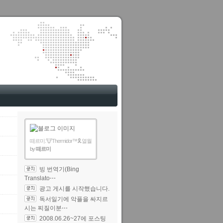
떼르미.🐮Thermidor™🎗️.열월
by
떼르미
빙 번역기(Bing
Translato⋯
광고 게시를 시작했습니다.
독서일기에 악플을 싸지르
시는 찌질이분⋯
2008.06.26~27에 포스팅