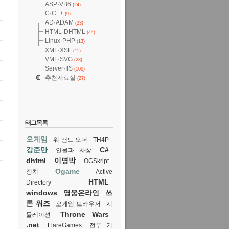
ASP·VB6
(24)
C·C++
(9)
AD·ADAM
(23)
HTML·DHTML
(44)
Linux·PHP
(13)
XML·XSL
(11)
VML·SVG
(23)
Server·IIS
(100)
추천자료실
(27)
태그목록
오게임
워 앤드 오더
TH4P
강준만
C#
인물과 사상
dhtml
이명박
OGSkript
Ogame
정치
Active
HTML
Directory
windows
영웅온라인
쓰
론 워즈
오게임 브라우저
시
Throne Wars
뮬레이션
.net
FlareGames
전투 기