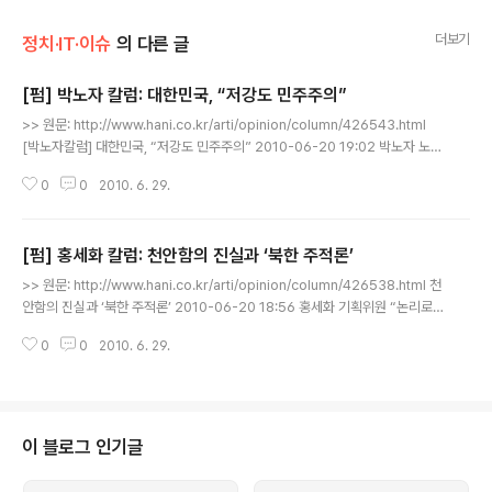
더보기
정치·IT·이슈
의 다른 글
[펌] 박노자 칼럼: 대한민국, “저강도 민주주의”
글 내용
>> 원문: http://www.hani.co.kr/arti/opinion/column/426543.html
[박노자칼럼] 대한민국, “저강도 민주주의” 2010-06-20 19:02 박노자 노르
웨이 오슬로국립대 교수·한국학 몇년 전에 한 국내 진보 정치인이 오슬로를 방
0
0
2010. 6. 29.
문했을 때 그를 동행한 일이 있다. 노르웨이 정치인을 만난 자리에서 그가 받은
첫 질문은 “한국이 민주국가냐”였다. 국내 노조 탄압 소식이 노르웨이 좌파 정
계에 잘 알려지는 것을 감안하면 충분히 예상되는 질문이었다. 이 질문에 대한
[펌] 홍세화 칼럼: 천안함의 진실과 ‘북한 주적론’
국내 정치인의 답은 대단히 현명했다: “한국은, 보다 많은 민주주의를 향해 발전
글 내용
되고 있는 중이다.” 이는 왜 현명한 답이었는가? 진보 정치인이 국내외에서 합
>> 원문: http://www.hani.co.kr/arti/opinion/column/426538.html 천
법적 활동을 한다는 것은 제도적 민주주의의 존재를 의미..
안함의 진실과 ‘북한 주적론’ 2010-06-20 18:56 홍세화 기획위원 “논리로
안 되면 인신을 공격하라.” 고대 로마 시대의 학자이면서 정치가인 키케로가 남
0
0
2010. 6. 29.
긴 반어법 수사다. 유엔 안전보장이사회 이사국에 ‘천안함 이슈리포트’를 보낸
참여연대를 향해 “어느 나라 사람이냐?”는 반응을 보인 정운찬 총리에게 잘 어
울리는 말이다. 한 나라의 총리라면 천안함과 같은 국가적 사건이 발생했을 때
모든 진실을 밝힐 권한과 책임을 갖고 있으며 정상국가의 총리라면 응당 그래야
마땅하다. 그러나 그는 참여연대가 서한에서 지적한 조사결과의 8가지 의문점
이 블로그 인기글
과 6가지 문제점에 관해 논리로 반박하는 대신 인신을 공격..