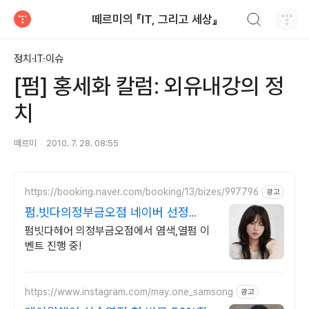
검색하기
떼르미의 『IT, 그리고 세상』
티스토리
정치·IT·이슈
[펌] 홍세화 칼럼: 외유내강의 정
치
떼르미
2010. 7. 28. 08:55
https://booking.naver.com/booking/13/bizes/997796
광고
펌.빗다의정부금오점 네이버 선정
TOP 미용실
펌빗다헤어 의정부금오점에서 염색,열펌 이
벤트 진행 중!
https://www.instagram.com/may.one_samsong
광고