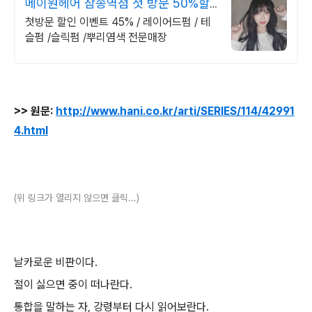
메이원헤어 삼송역점 첫 방문 50%할
인
첫방문 할인 이벤트 45% / 레이어드펌 / 테
슬펌 /슬릭펌 /뿌리염색 전문매장
>> 원문:
http://www.hani.co.kr/arti/SERIES/114/42991
4.html
(위 링크가 열리지 않으면 클릭...)
날카로운 비판이다.
절이 싫으면 중이 떠나란다.
통합을 말하는 자, 강령부터 다시 읽어보란다.