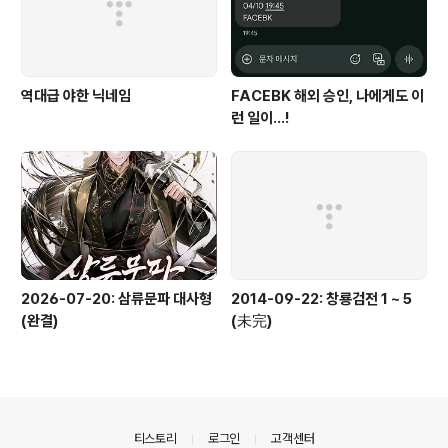
역대급 야한 닉네임
FACEBK 해외 승인, 나에게도 이
런 일이...!
2026-07-20: 삼류문파 대사형
2014-09-22: 창룡검전 1 ~ 5
(완결)
(未完)
의안내
티스토리
로그인
고객센터