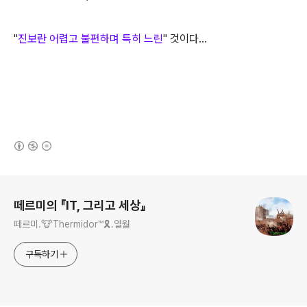
"
진보란 어렵고 불편하며 특히 느린
" 것이다...
(새창열림)
로그 정보
떼르미의 『IT, 그리고 세상』
떼르미.🐮Thermidor™🎗️.열월
구독하기