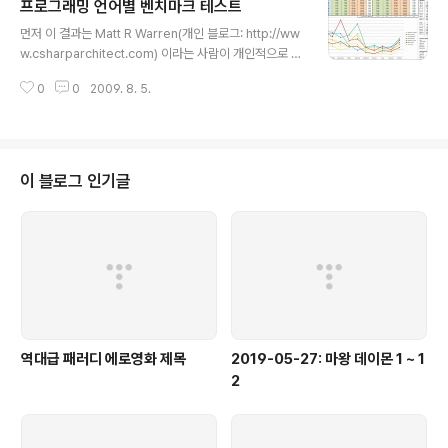
프로그래밍 언어별 벤치마크 테스트
른 사이트도 있다.http://ifconfig.co.kr/
글 내용
먼저 이 결과는 Matt R Warren(개인 블로그: http://ww
w.csharparchitect.com) 이라는 사람이 개인적으로 테
스트한 것임을 밝혀둔다.아래 그림만 보고는 각각의 테스
0
0
2009. 8. 5.
트의 의미가 무엇인지는 좀 알기 힘들지만, 어쨌든, 대략적
인 성능을 알 수 있다. 위 그림을 보면 윈도 환경에서는 전
체적으로 VC++의 성능이 가장 좋고, 다음으로 C#.NET
3.5 SP1, 그 다음으로 Java 1.6 순임을 알 수 있다.그러나
개별적인 테스트를 보면 테스트에 따라 순위가 뒤바뀌는
이 블로그 인기글
등 여러가지 각도로 고려해야 할 요소가 있는 듯 하다.즉,
단순히 VC++이 짱이다, 라는 답만 내기엔 좀 생각해야 할
점이 있다는 거다. 이 외에도, 윈도 환경에서 벤치마크 테스
트를 전문적으로 하는 사이트도 있다. ..
역대급 패러디 에로영화 제목
2019-05-27: 마왕 데이몬 1 ~ 1
2