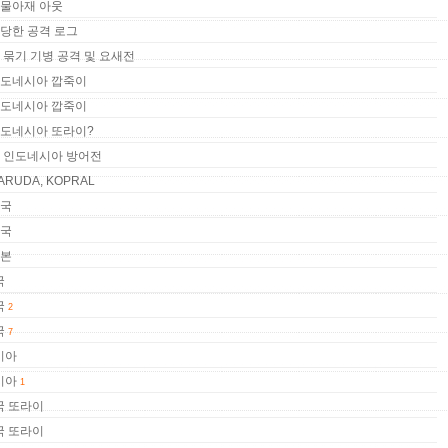
괴물아재 아웃
황당한 공격 로그
발 묶기 기병 공격 및 요새전
 인도네시아 깝죽이
 인도네시아 깝죽이
 인도네시아 또라이?
 대 인도네시아 방어전
ARUDA, KOPRAL
태국
태국
일본
국
국
2
국
7
시아
시아
1
국 또라이
국 또라이