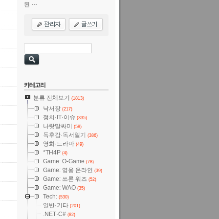
된 ⋯
카테고리
분류 전체보기
(1813)
낙서장
(217)
정치·IT·이슈
(335)
나랏말싸미
(58)
독후감·독서일기
(386)
영화·드라마
(49)
*TH4P
(4)
Game: O-Game
(78)
Game: 영웅 온라인
(39)
Game: 쓰론 워즈
(52)
Game: WAO
(35)
Tech:
(530)
일반·기타
(201)
.NET·C#
(82)