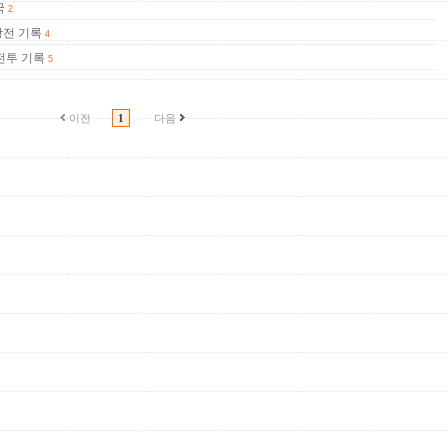
국
2
방전 기록
4
전투 기록
5
이전
1
다음