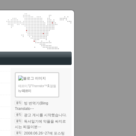
떼르미.🐮Thermidor™🎗️.열월
by
떼르미
빙 번역기(Bing
Translato⋯
광고 게시를 시작했습니다.
독서일기에 악플을 싸지르
시는 찌질이분⋯
2008.06.26~27에 포스팅