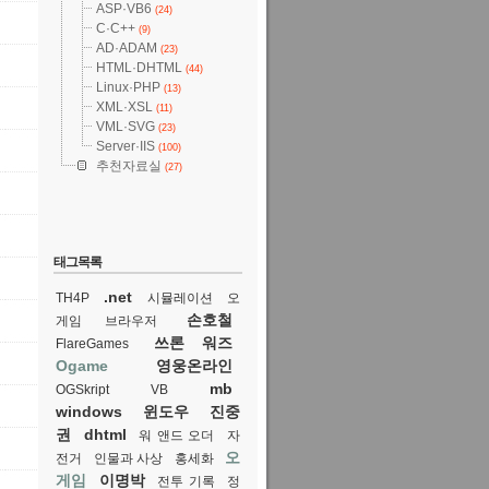
ASP·VB6
(24)
C·C++
(9)
AD·ADAM
(23)
HTML·DHTML
(44)
Linux·PHP
(13)
XML·XSL
(11)
VML·SVG
(23)
Server·IIS
(100)
추천자료실
(27)
태그목록
.net
TH4P
시뮬레이션
오
손호철
게임 브라우저
쓰론 워즈
FlareGames
Ogame
영웅온라인
mb
OGSkript
VB
windows
윈도우
진중
권
dhtml
워 앤드 오더
자
오
전거
인물과 사상
홍세화
게임
이명박
전투 기록
정