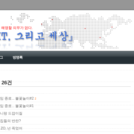
 해명할 의무가 없다.
그
방명록
 26건
임 종료... 불꽃놀이#2
2
임 종료... 불꽃놀이#1
 인니랑 드잡이질
맛집들의 반란?
 ZO, 넌 죽었어