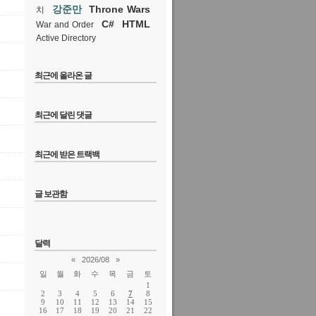
강준만
Throne Wars
치
C#
HTML
War and Order
Active Directory
최근에 올라온 글
최근에 달린 댓글
최근에 받은 트랙백
글 보관함
달력
«
2026/08
»
일
월
화
수
목
금
토
1
2
3
4
5
6
7
8
9
10
11
12
13
14
15
16
17
18
19
20
21
22