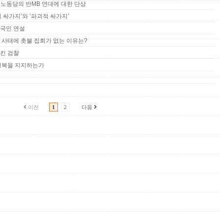
민주노동당의 반MB 연대에 대한 단상
적 싸가지’와 ‘파괴적 싸가지’
대국민 연설
민 사태에 촛불 집회가 없는 이유는?
시킨 검찰
주경복을 지지하는가
이전
1
2
다음