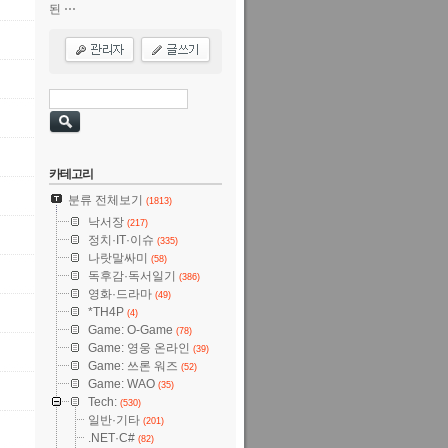
된 ⋯
카테고리
분류 전체보기
(1813)
낙서장
(217)
정치·IT·이슈
(335)
나랏말싸미
(58)
독후감·독서일기
(386)
영화·드라마
(49)
*TH4P
(4)
Game: O-Game
(78)
Game: 영웅 온라인
(39)
Game: 쓰론 워즈
(52)
Game: WAO
(35)
Tech:
(530)
일반·기타
(201)
.NET·C#
(82)