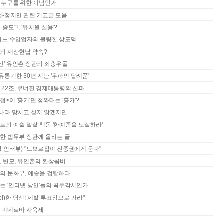
란' 누구를 위한 이념인가
수첩-정지민 관련 기고글 모음
 중도'?, '유치원 실용'?
 어느 수입업자의 불량한 상도덕
촌의 재산헌납 약속?
B분신' 유인촌 장관의 좌충우돌
 유통기한 30년 지난 '우파의 답례품'
비 22조, 무너진 경제대통령의 신파
수첩>이 '흉기'면 청와대는 '흉가'?
 나라 망치고 싶지 않겠지만...
이트의 예술 말살 책동 '한예종을 도살하라'
경한 법무부 장관께 올리는 글
가상 인터뷰) "드보르잡이 진중권에게 묻다"
길, 변모, 유인촌의 환상콤비
촌의 문화부, 예술을 겁탈하다
화부는 '인터넷 낭인'들의 꼭두각시인가
cool)한 당신! 제발 투표장으로 가라"
는 미네르바 사육제