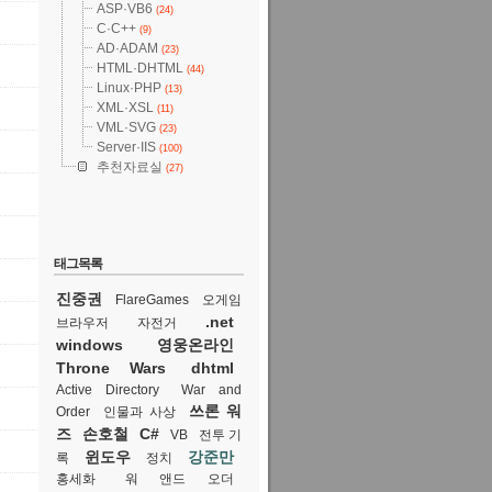
ASP·VB6
(24)
C·C++
(9)
AD·ADAM
(23)
HTML·DHTML
(44)
Linux·PHP
(13)
XML·XSL
(11)
VML·SVG
(23)
Server·IIS
(100)
추천자료실
(27)
태그목록
진중권
FlareGames
오게임
.net
브라우저
자전거
windows
영웅온라인
Throne Wars
dhtml
Active Directory
War and
쓰론 워
Order
인물과 사상
즈
손호철
C#
VB
전투 기
윈도우
강준만
록
정치
홍세화
워 앤드 오더