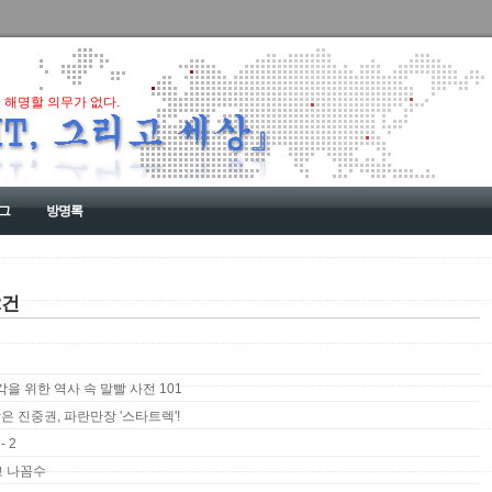
 해명할 의무가 없다.
그
방명록
2건
 생각을 위한 역사 속 말빨 사전 101
맞은 진중권, 파란만장 '스타트렉'!
 2
고 나꼼수