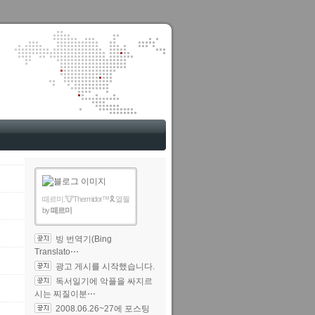
떼르미.🐮Thermidor™🎗️.열월
by
떼르미
빙 번역기(Bing
Translato⋯
광고 게시를 시작했습니다.
독서일기에 악플을 싸지르
시는 찌질이분⋯
2008.06.26~27에 포스팅