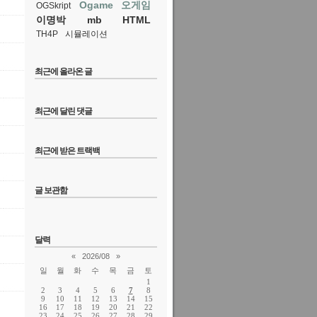
Ogame
오게임
OGSkript
이명박
mb
HTML
TH4P
시뮬레이션
최근에 올라온 글
최근에 달린 댓글
최근에 받은 트랙백
글 보관함
달력
«
2026/08
»
일
월
화
수
목
금
토
1
2
3
4
5
6
7
8
9
10
11
12
13
14
15
16
17
18
19
20
21
22
23
24
25
26
27
28
29