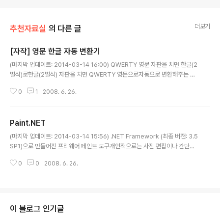
더보기
추천자료실
의 다른 글
[자작] 영문 한글 자동 변환기
글 내용
(마지막 업데이트: 2014-03-14 16:00) QWERTY 영문 자판을 치면 한글(2
벌식)로한글(2벌식) 자판을 치면 QWERTY 영문으로자동으로 변환해주는 도
구이다. .NET Framework v2.0으로 뚝딱뚝딱 1~2시간만에 만들어봤다. 최
0
1
2008. 6. 26.
초 소스는 인터넷에서 다운받은 e2h.js라는 자바스크립트로, 영문을 한글로 변
환해주는 스크립트인데,이것을 C#으로 컨버전하고, 덧붙여서 한글을 영문으로
변환하는 부분까지 만들어 넣어봤다. 어디에다 이것을 써먹을 수 있을지는 아직
Paint.NET
잘 모르겠지만,네이버 검색창에 영문으로 'rjator'이라고 치면 한글 '검색'이라
글 내용
는 단어가 검색되어 나오는 것을 보고 신기해한 적이 있었는데뭐 대충 그런 용
(마지막 업데이트: 2014-03-14 15:56) .NET Framework (최종 버전: 3.5
도로 써먹을 수 있지 않을까 하는 생각이 든다. 다운로드: http://m..
SP1)으로 만들어진 프리웨어 페인트 도구개인적으로는 사진 편집이나 간단한
버튼 이미지 제작 같은 용도로 사용하기에 매우 좋았다. 현재 버전 3.5.11이 나
0
0
2008. 6. 26.
와있고 자동 업데이트된다.페인트샵이나 포토샵에서 쓸 만한 기능 대부분이 그
대로 살아있으면서도 고작 3.5MB.이만하면 아주 훌륭하지 않은가. 다운로드:
http://www.getpaint.net/download.html
이 블로그 인기글