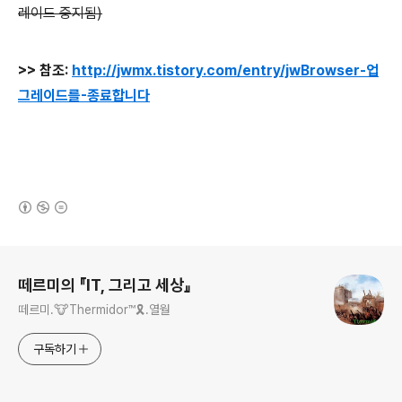
레이드 중지됨)
>> 참조:
http://jwmx.tistory.com/entry/jwBrowser-업
그레이드를-종료합니다
(새창열림)
로그 정보
떼르미의 『IT, 그리고 세상』
떼르미.🐮Thermidor™🎗️.열월
구독하기