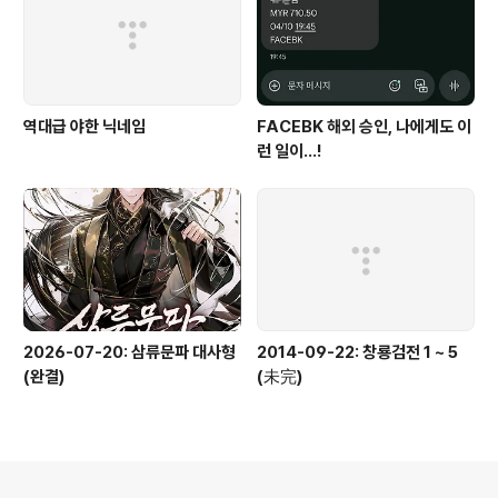
역대급 야한 닉네임
FACEBK 해외 승인, 나에게도 이
런 일이...!
2026-07-20: 삼류문파 대사형
2014-09-22: 창룡검전 1 ~ 5
(완결)
(未完)
의안내