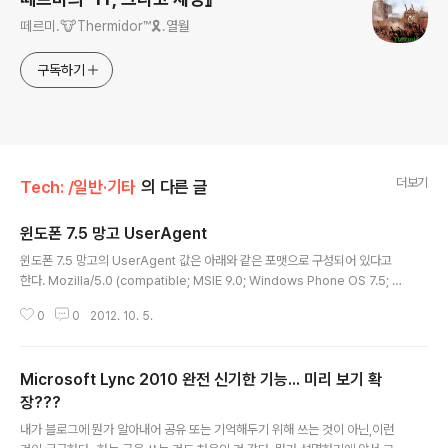
떼르미.🐮Thermidor™🎗️.열월
구독하기
더보기
Tech: /일반·기타
의 다른 글
윈도폰 7.5 망고 UserAgent
글 내용
윈도폰 7.5 망고의 UserAgent 값은 아래와 같은 포맷으로 구성되어 있다고
한다. Mozilla/5.0 (compatible; MSIE 9.0; Windows Phone OS 7.5; T
rident/5.0; IEMobile/9.0; MANUFACTURER; DEVICE) 여기서 마지막의
0
0
2012. 10. 5.
두 값은 기기 제조사에 따라 달라진다.즉, 에뮬레이터에서는 Mozilla/5.0 (co
mpatible; MSIE 9.0; Windows Phone OS 7.5; Trident/5.0; IEMobile/
9.0; Microsoft; XDeviceEmulator) Dell사의 Venue Pro 기기에서는 M
Microsoft Lync 2010 완전 신기한 기능... 미리 보기 확
ozilla/5.0 (compatible; MSIE 9.0; Windows Phone OS 7.5; Triden
t/..
장???
글 내용
내가 블로그에 뭔가 알아내어 공유 또는 기억해두기 위해 쓰는 것이 아닌,이런