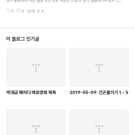
것이 궁금하다~하는 글을 쓰는 것도 처음인 것 같다. 뭔가 설명하기에 앞서 그
림 먼저 첨부. 그렇다! 저거다. Windows 7에 있는 작업 표시줄 프로그램 미리
0
0
2012. 6. 5.
보기 기능에 하단 아이콘들이 생겼다!왼쪽부터 순서대로 "대화 가능", "다른 용
무 중", "방해 금지", "자리 비움으로 표시", "상태 원래대로"의 단추들이다.프로
그램 창을 실행하지 않고 미리 보기에서 즉시 상태를 바꿀 수 있게 해놓은 것이
다! 내가 쓰고 있는 프로그램들 중에서는 지금까지는 오직 Microsoft Lync에
서만 볼 수 있는 기능인데, 앞으로는 이걸 이용해서 다양한 프로그램들에서 다
이 블로그 인기글
양한 기능들이 가능하리라 여겨진다. 대체 어떻게 저렇게 되는걸까? 몇 가..
역대급 패러디 에로영화 제목
2019-05-09: 건곤불이기 1 ~ 5