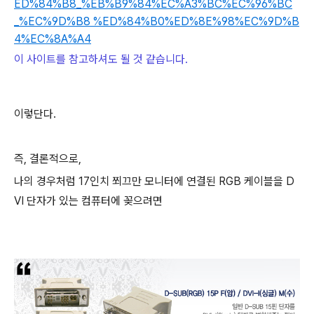
ED%84%B8_%EB%B9%84%EC%A3%BC%EC%96%BC
_%EC%9D%B8 %ED%84%B0%ED%8E%98%EC%9D%B
4%EC%8A%A4
이 사이트를 참고하셔도 될 것 같습니다.
이렇단다.
즉, 결론적으로,
나의 경우처럼 17인치 쬐끄만 모니터에 연결된 RGB 케이블을 D
VI 단자가 있는 컴퓨터에 꽂으려면