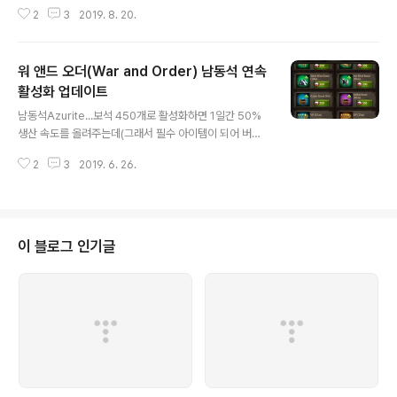
는 것을 보면. 이번에 꽤 재미있는 것이 연달아 몇 개나 생
2
3
2019. 8. 20.
겼다.맨 처음에 거대괴수의 도전Behemoth Trials라는
것이 생겼는데영지 방어전Territory Defense에 등장하
던 바로 그 거대괴수들과 하루에 2번씩 싸우는 이벤트.영
워 앤드 오더(War and Order) 남동석 연속
지 방어전 할 때만 써먹기에 조금 아깝다 싶었는데 이렇게
업데이트되어 돌아왔다. 그런데, 이건 며칠 지나지 않아 악
활성화 업데이트
글 내용
마의 도전Fiend Trials로 이름이 바뀌었다.아무래도 "거
남동석Azurite...보석 450개로 활성화하면 1일간 50%
대괴수"라는 낯선 이름보다는 "악마"라는 친근한(?) 이름
생산 속도를 올려주는데(그래서 필수 아이템이 되어 버렸
이 조금 더 쓸 만 했던 모양.그런데, 한글 번역판에서는 "몬
다. ㅆㅂ)매일 한 번씩 밖에 활성화를 못해서 딱 24시간이
스터 시련"이라는 애매하면서도 해괴한 이름으로 정해졌
2
3
2019. 6. 26.
될 타이밍을 잘 맞추지 못하면 효율이 떨어진다.보통 서너
다...
시간에서 많게는 거의 하루 절반이나 늦게 활성화한 경우
도 많았었는데... 알고보니 상점에서 사서 미리 활성화 시간
을 늘릴 수 있었다. 배낭Pack - 상점Shop - 이득City Bu
ff을 눌러서 들어가면 남동석 활성화Azurite Mine Boos
이 블로그 인기글
t 아이템이 있다. 그걸 필요한 만큼 구입한 다음에 다시 배
낭Pack - 이득City Buff으로 가서 꼭! 사용을 눌러 줘야
오른쪽 그림처럼 현재 남아있는 활성화 시간에 추가로 연
장이 된다. 이걸 몰라서 그동안 날린 그 숱한 ..