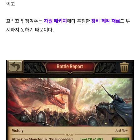
이고
꼬박꼬박 챙겨주는
자원 패키지
에다 푸짐한
장비 제작 재료
도 무
시하지 못하기 때문이다.