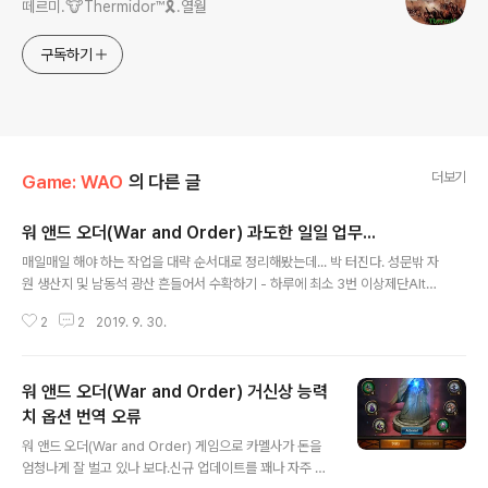
떼르미.🐮Thermidor™🎗️.열월
구독하기
더보기
Game: WAO
의 다른 글
워 앤드 오더(War and Order) 과도한 일일 업무...
글 내용
매일매일 해야 하는 작업을 대략 순서대로 정리해봤는데... 박 터진다. 성문밖 자
원 생산지 및 남동석 광산 흔들어서 수확하기 - 하루에 최소 3번 이상제단Altar
에서 유물 소환Conjure하기 - 하루에 3번씩(5분 간격)화물Cargo 수령하기
2
2
2019. 9. 30.
- 하루 최소 5번 이상(시간 간격이 점점 늘어남)자원 판매Resource Sale 무
료 이벤트 완료하기 - 하루에 1번씩(11개)해외상인 물건 팔기 - 하루 3번씩(8
시간마다 갱신)해외상인 물건 사기 - 하루 3번씩 필요한 것만(재료상자, VIP
워 앤드 오더(War and Order) 거신상 능력
등)연맹기 방문/헌화Alliance Flowers - 하루 1번씩재료 워크샵Workshop
에서 녹색 재료 생산하기 - 하루에 2~3번대장간Blacksmith에서 장비 정련F
치 옵션 번역 오류
글 내용
orge하기 - 하루 1번씩대장간Blacksm..
워 앤드 오더(War and Order) 게임으로 카멜사가 돈을
엄청나게 잘 벌고 있나 보다.신규 업데이트를 꽤나 자주 하