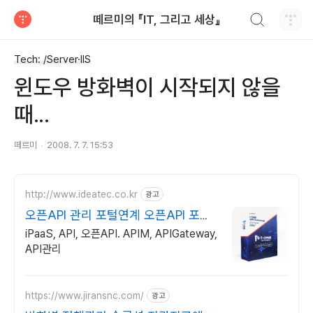
검색하기
떼르미의 『IT, 그리고 세상』
티스토리
Tech: /Server·IIS
윈도우 방화벽이 시작되지 않을
때...
떼르미
2008. 7. 7. 15:53
http://www.ideatec.co.kr
광고
오픈API 관리 포털연계 오픈API 포털
연계
iPaaS, API, 오픈API. APIM, APIGateway,
API관리
https://www.jiransnc.com/
광고