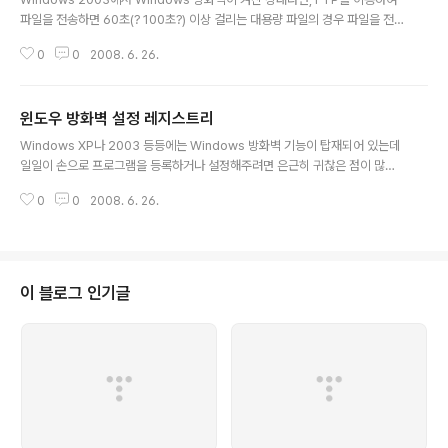
파일을 전송하면 60초(? 100초?) 이상 걸리는 대용량 파일의 경우 파일을 전
송한 후 연결이 끊어진다.즉, 파일은 다 전송됐지만(20번 data 포트) 컨트롤 세
0
0
2008. 6. 26.
션이 끊어져(21번 control 포트) 재접속 후 다시 이어쓰기로 전송을 해줘야 완
벽히 전송이 끝난다. (사실은 이미 전송은 완료됐으므로 다시 전송할 필요는 없
다.) 위 현상으로 연결이 끊어질 때는 타임아웃 시간(90초~100초) 동안 멍청
윈도우 방화벽 설정 레지스트리
이가 되어 멍~하고 있다가 아래와 같은 에러를 뱉어내면서 연결이 끊어진다. C
글 내용
onnection closed by remote host또는기본 연결이 닫혔습니다. 받기에
Windows XP나 2003 등등에는 Windows 방화벽 기능이 탑재되어 있는데
서 예기치 않은 오류가 발생했습니다. Microsoft에..
일일이 손으로 프로그램을 등록하거나 설정해주려면 은근히 귀찮은 점이 많다.
특히 수십대의 서버에 똑같은 설정을 해줘야 할 경우에는 더더욱. 방화벽 설정
0
0
2008. 6. 26.
은 거의 대부분이 레지스트리에 기록되어 있다.바로 다음 키. 방화벽 설정 메인
부분[HKEY_LOCAL_MACHINE\SYSTEM\CurrentControlSet\Servic
es\SharedAccess\Parameters\FirewallPolicy\StandardProfile] 실
행 프로그램 등록 부분[HKEY_LOCAL_MACHINE\SYSTEM\CurrentCon
trolSet\Services\SharedAccess\Parameters\FirewallPolicy\Stan
이 블로그 인기글
dar..