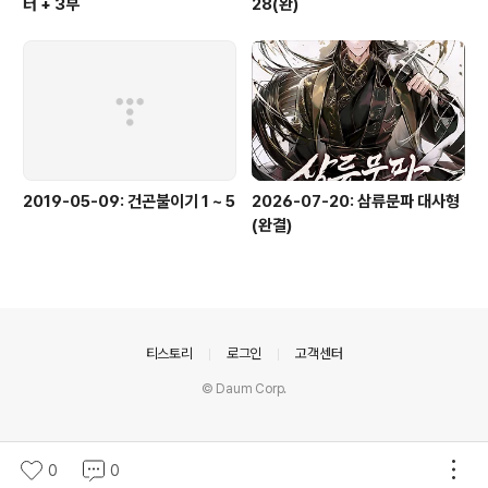
터 + 3부
28(완)
2019-05-09: 건곤불이기 1 ~ 5
2026-07-20: 삼류문파 대사형
(완결)
의안내
티스토리
로그인
고객센터
© Daum Corp.
0
0