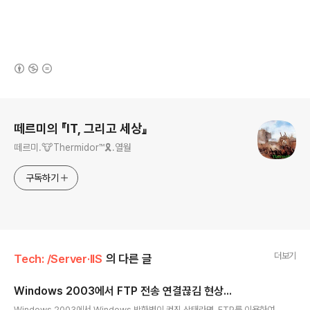
(새창열림)
로그 정보
떼르미의 『IT, 그리고 세상』
떼르미.🐮Thermidor™🎗️.열월
구독하기
더보기
Tech: /Server·IIS
의 다른 글
Windows 2003에서 FTP 전송 연결끊김 현상...
글 내용
Windows 2003에서 Windows 방화벽이 켜진 상태라면, FTP를 이용하여