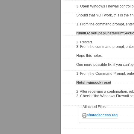
3. Open Windows Firewall control p
Should that NOT work, this is the fi
1. From the command prompt, enter
rundll32 setupapi,InstallHinfSecti
2. Restart
3. From the command prompt, ente
Hope this helps.
One more possible fix, if you can't 
1. From the Command Prompt, ente
Netsh winsock reset
2. After receiving a confirmation, re
3. Check if the Windows Firewall ser
Attached Files
sharedaccess.reg
-----