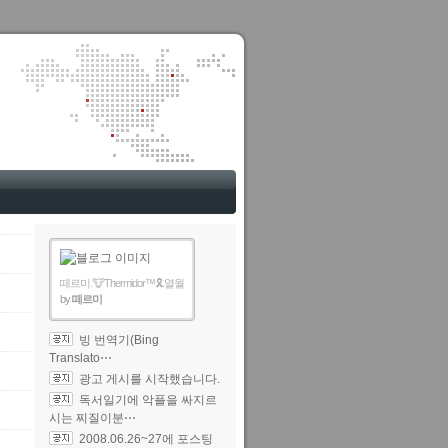
떼르미.🐮Thermidor™🎗️.열월
by
떼르미
빙 번역기(Bing
Translato⋯
광고 게시를 시작했습니다.
독서일기에 악플을 싸지르
시는 찌질이분⋯
2008.06.26~27에 포스팅