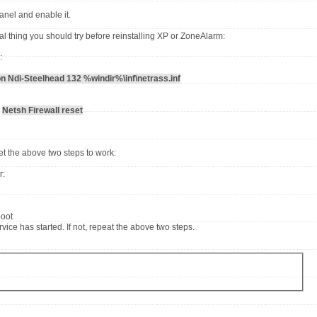
anel and enable it.
nal thing you should try before reinstalling XP or ZoneAlarm:
:
on Ndi-Steelhead 132 %windir%\inf\netrass.inf
r
Netsh Firewall reset
get the above two steps to work:
r:
boot
vice has started. If not, repeat the above two steps.