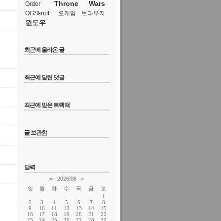
Throne Wars
Order
OGSkript
오게임 브라우저
윈도우
최근에 올라온 글
최근에 달린 댓글
최근에 받은 트랙백
글 보관함
달력
«
2026/08
»
일
월
화
수
목
금
토
1
2
3
4
5
6
7
8
9
10
11
12
13
14
15
16
17
18
19
20
21
22
23
24
25
26
27
28
29