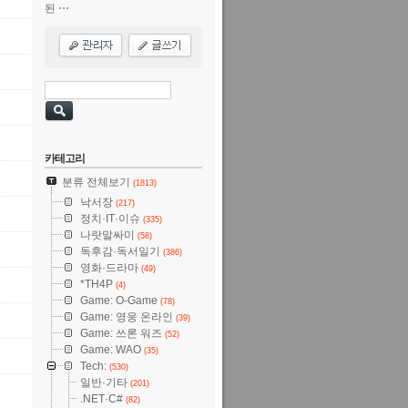
된 ⋯
카테고리
분류 전체보기
(1813)
낙서장
(217)
정치·IT·이슈
(335)
나랏말싸미
(58)
독후감·독서일기
(386)
영화·드라마
(49)
*TH4P
(4)
Game: O-Game
(78)
Game: 영웅 온라인
(39)
Game: 쓰론 워즈
(52)
Game: WAO
(35)
Tech:
(530)
일반·기타
(201)
.NET·C#
(82)