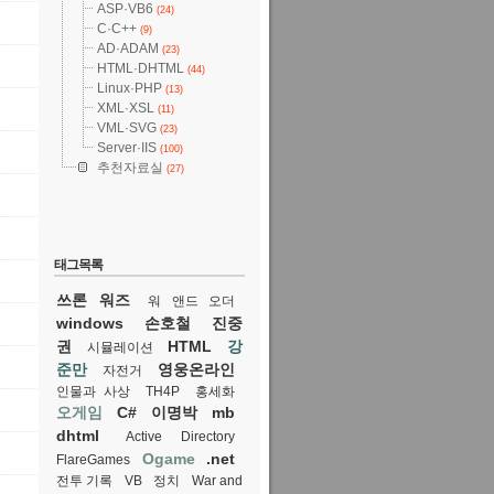
ASP·VB6
(24)
C·C++
(9)
AD·ADAM
(23)
HTML·DHTML
(44)
Linux·PHP
(13)
XML·XSL
(11)
VML·SVG
(23)
Server·IIS
(100)
추천자료실
(27)
태그목록
쓰론 워즈
워 앤드 오더
windows
손호철
진중
권
HTML
강
시뮬레이션
준만
영웅온라인
자전거
인물과 사상
TH4P
홍세화
오게임
C#
이명박
mb
dhtml
Active Directory
Ogame
.net
FlareGames
전투 기록
VB
정치
War and