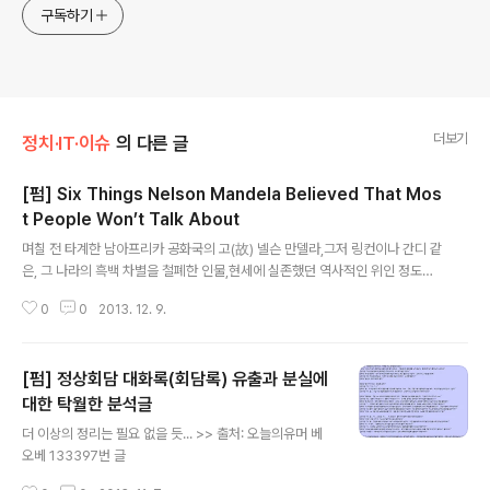
구독하기
더보기
정치·IT·이슈
의 다른 글
[펌] Six Things Nelson Mandela Believed That Mos
t People Won’t Talk About
글 내용
며칠 전 타계한 남아프리카 공화국의 고(故) 넬슨 만델라,그저 링컨이나 간디 같
은, 그 나라의 흑백 차별을 철폐한 인물,현세에 실존했던 역사적인 위인 정도로
만 겉핥기 식으로만 알고 있었는데,알고 보니 훨씬 더 훌륭한 인물이었다. 201
0
0
2013. 12. 9.
3년 대한민국 식으로 표현하자면, "알고 보니 종북이었다" 가 되겠다. 번역을 위
해 아래 원문을 무단으로 불펌하여 옮겨 본다. >> 원문: http://thinkprogres
s.org/home/2013/12/06/3030781/nelson-mandela-believed-pe
[펌] 정상회담 대화록(회담록) 유출과 분실에
ople-wont-talk/(아래 번역은 본인이 직접 했음. 영어 잘 하는 사람은 괜히 읽
어보고 딴지 걸지 마시고 스킵할 것. 당근 난 전문 번역가가 아니므로 오역과 의
대한 탁월한 분석글
글 내용
역이 많을 것이나 최대한 원문의 맥락..
더 이상의 정리는 필요 없을 듯... >> 출처: 오늘의유머 베
오베 133397번 글