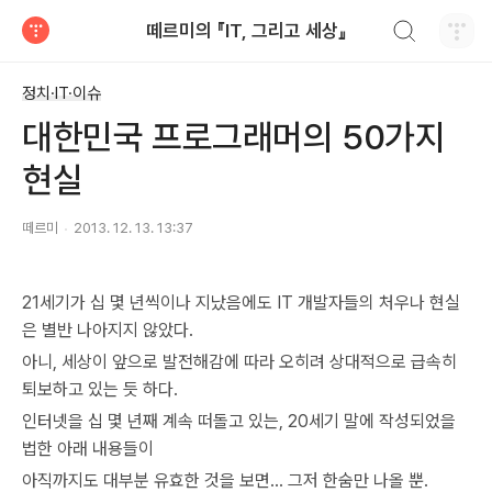
검색하기
떼르미의 『IT, 그리고 세상』
티스토리
정치·IT·이슈
대한민국 프로그래머의 50가지
현실
떼르미
2013. 12. 13. 13:37
21세기가 십 몇 년씩이나 지났음에도 IT 개발자들의 처우나 현실
은 별반 나아지지 않았다.
아니, 세상이 앞으로 발전해감에 따라 오히려 상대적으로 급속히
퇴보하고 있는 듯 하다.
인터넷을 십 몇 년째 계속 떠돌고 있는, 20세기 말에 작성되었을
법한 아래 내용들이
아직까지도 대부분 유효한 것을 보면... 그저 한숨만 나올 뿐.