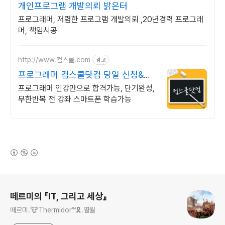
개인프로그램 개발의뢰 밝은터
프로그래머, 저렴한 프로그램 개발의뢰 ,20년경력 프로그래
머, 책임시공
http://www.컴스쿨.com
광고
프로그래머 컴스쿨닷컴 당일 신청&결
제시 기프티콘!
프로그래머 인강만으로 합격가능, 단기완성,
무한반복 전 강좌 스마트폰 학습가능
(새창열림)
로그 정보
떼르미의 『IT, 그리고 세상』
떼르미.🐮Thermidor™🎗️.열월