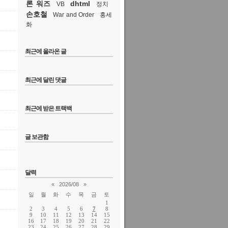
론 워즈
dhtml
VB
정치
손호철
War and Order
홍세
화
최근에 올라온 글
최근에 달린 댓글
최근에 받은 트랙백
글 보관함
달력
«
2026/08
»
일
월
화
수
목
금
토
1
2
3
4
5
6
7
8
9
10
11
12
13
14
15
16
17
18
19
20
21
22
23
24
25
26
27
28
29