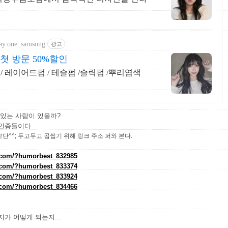
ay.one_samsong
광고
첫 방문 50%할인
 / 레이어드펌 / 테슬펌 /슬릭펌 /뿌리염색
 있는 사람이 있을까?
 인종들이다.
단^^; 두고두고 곱씹기 위해 링크 주소 퍼와 본다.
r.com/?humorbest_832985
r.com/?humorbest_833374
r.com/?humorbest_833924
r.com/?humorbest_834466
가 어떻게 되는지...