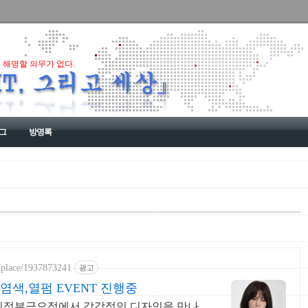
 해명할 의무가 없다.
그
방명록
y/place/1937873241
광고
색,열펌 EVENT 진행중
 빗다의정부금오점에서 감각적인 디자인을 만나