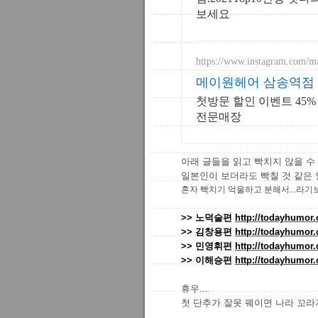
보세요
https://www.instagram.com/m
메이원헤어 삼송역점 
첫방문 할인 이벤트 45%
전문매장
아래 글들을 읽고 빡치지 않을 수
일본인이 보더라도 빡칠 것 같은
혼자 빡치기 억울하고 분해서...라기보
>> 노덕술편
http://todayhumo
>> 김창용편
http://todayhumo
>> 민영휘편
http://todayhumo
>> 이해승편
http://todayhumo
휴우...
첫 단추가 잘못 꿰이면 나라 꼬라지