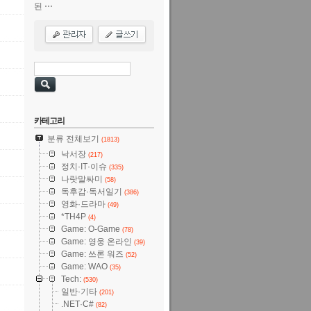
된 ⋯
카테고리
분류 전체보기
(1813)
낙서장
(217)
정치·IT·이슈
(335)
나랏말싸미
(58)
독후감·독서일기
(386)
영화·드라마
(49)
*TH4P
(4)
Game: O-Game
(78)
Game: 영웅 온라인
(39)
Game: 쓰론 워즈
(52)
Game: WAO
(35)
Tech:
(530)
일반·기타
(201)
.NET·C#
(82)