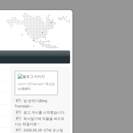
떼르미.🐮Thermidor™🎗️.열월
by
떼르미
빙 번역기(Bing
Translato⋯
광고 게시를 시작했습니다.
독서일기에 악플을 싸지르
시는 찌질이분⋯
2008.06.26~27에 포스팅