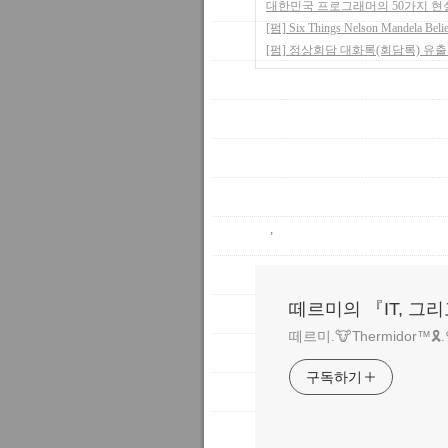
대한민국 프로그래머의 50가지 현
[펌] Six Things Nelson Mandela Belie
[펌] 정상회담 대화록(회담록) 유
,
떼르미의 『IT, 그
떼르미.🐮Thermidor™🎗
구독하기