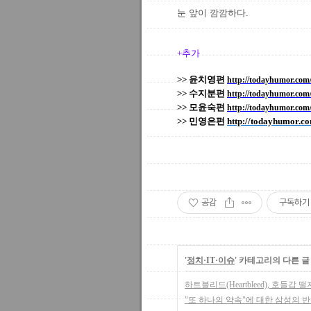
눈 앞이 깜깜하다.
+추가
>> 윤치영편
http://todayhumor.co
>> 수지분편
http://todayhumor.co
>> 모윤숙편
http://todayhumor.co
>> 민영은편
http://todayhumor.
공감
구독하기
'
정치·IT·이슈
' 카테고리의 다른 글
하트블리드(Heartbleed), 호들갑 떨
"또 하나의 약속"에 대한 삼성의 반응