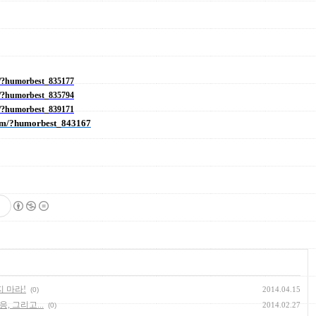
m/?humorbest_835177
m/?humorbest_835794
m/?humorbest_839171
com/?humorbest_843167
지 마라!
2014.04.15
(0)
, 그리고...
2014.02.27
(0)