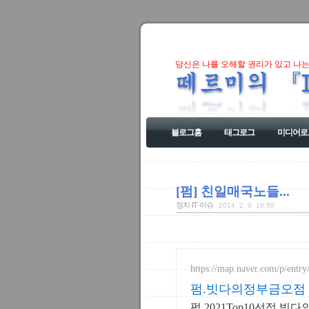
당신은 나를 오해할 권리가 있고 나는
블로그홈
태그로그
미디어로
[펌] 친일매국노들...
정치·IT·이슈
2014. 2. 9. 16:50
https://map.naver.com/p/entr
펌.빗다의정부금오점 염
펌.2021Top10선정