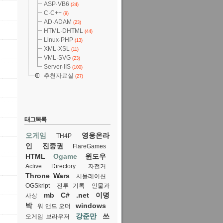
ASP·VB6
(24)
C·C++
(9)
AD·ADAM
(23)
HTML·DHTML
(44)
Linux·PHP
(13)
XML·XSL
(11)
VML·SVG
(23)
Server·IIS
(100)
추천자료실
(27)
태그목록
오게임
영웅온라
TH4P
인
진중권
FlareGames
HTML
Ogame
윈도우
Active Directory
자전거
Throne Wars
시뮬레이션
OGSkript
전투 기록
인물과
mb
C#
.net
이명
사상
박
windows
워 앤드 오더
강준만
쓰
오게임 브라우저