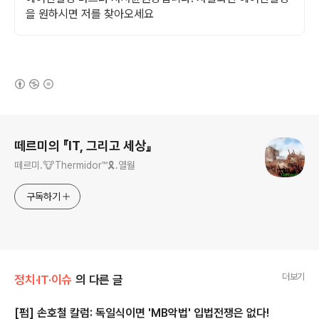
을 원하시면 저를 찾아오세요
(새창열림)
로그 정보
떼르미의 『IT, 그리고 세상』
떼르미.🐮Thermidor™🎗️.열월
구독하기
더보기
정치·IT·이슈
의 다른 글
[펌] 손호철 칼럼: 독일식이면 'MB악법' 입법전쟁은 없다!