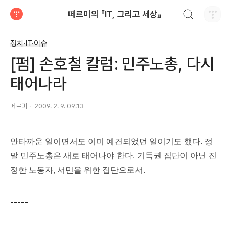
검색하기
떼르미의 『IT, 그리고 세상』
티스토리
정치·IT·이슈
[펌] 손호철 칼럼: 민주노총, 다시
태어나라
떼르미
2009. 2. 9. 09:13
안타까운 일이면서도 이미 예견되었던 일이기도 했다. 정
말 민주노총은 새로 태어나야 한다. 기득권 집단이 아닌 진
정한 노동자, 서민을 위한 집단으로서.
-----