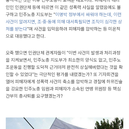
충격적인 것은 이후 민주노총이 보여준 태도이다. 피해자의 대리
인인 인권단체 등에 따르면 이 같은 성폭력 사실을 알렸음에도 불
구하고 민주노총 지도부는 "
이명박 정부에서 싸워야 하는데, 이런
사건이 알려지면, 조·중·동에 의해 대서특필되면 조직이 심각한 상
처를 받는다
"며 사건을 입막음하려 피해자를 압박하는 등 미온적
으로 대응했다고 한다.
오죽 했으면 인권단체 관계자들이 "이번 사건의 발생과 처리과정
을 지켜보면서, 민주노총 지도부가 최소한의 양식도 없고, 민주노
조운동을 진행할 도덕적 근거마저 완전히 상실해버렸다는 것을 확
인할 수 있었다"는 극단적인 평가를 내렸겠는가? 또 기자회견을
열어 피해자에게 성폭력 사건의 축소를 압박하고 경찰에 허위진술
을 강요한 민주노총 임원과 피해자가 소속된 연맹 위원장 등 핵심
간부의 총사퇴를 요구했겠는가?