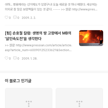
글 내용
아하... 병용제라는 선거제도가 있었구나! 오늘 새로운 것 하나 배웠다. 세상에는
의외로 참 많은 보완책들이 있는 것 같다. ----- >> 원문: http://www.pressi
an.com/article/article.asp?article_num=60090202075528&Secti
0
0
2009. 2. 2.
on=01 독일식이면 'MB악법' 입법전쟁은 없다! [손호철 칼럼] 한나라당 과반
의석은 잘못된 선거제도 덕 기사입력 2009-02-02 오전 8:01:21 2월이다.
임시국회가 오늘 문을 열면서 MB악법을 둘러싼 운명적인 입법전쟁이 막이 오
[펌] 손호철 칼럼: 생명의 땅 고향에서 MB의
른 것이다. 1일 오후 청계광장에서 열린 '폭력살인진압 규탄 및 MB악법저지를
위한 국민대회'에 앉아 다가올 입법전쟁을 생각하고 있자니 문득 떠오른 것은
'살인속도전'을 생각한다
글 내용
엉뚱하게도 이회창 자유선진당 총재..
>> 원문: http://www.pressian.com/article/article.
asp?article_num=60090125233621&Section=0
1 생명의 땅 고향에서 MB의 '살인속도전'을 생각한다 [손
0
0
2009. 1. 28.
호철 칼럼] '제2의 살인' 막을 수 있는 건 여러분뿐입니다
기사입력 2009-01-26 오전 10:40:29 설입니다. 강추
위에 많은 지역에 눈까지 내려 고향 가는 길에 고생이 많으
셨을 것입니다. 어쨌든 조상님들에게 차례를 지내고 고향
의 정이 듬뿍 실린 떡국은 드셨는지요? 고향의 부모님들께
이 블로그 인기글
세배도 드리고 오랜만에 친지들과 만나 돌아가는 세상이야
기도 나누며 화투도 치셨는지요? 그러시다면 다행입니다.
왜냐하면 우리 사회에는 설임에도 불구하고 그 같은 당연
한 일상적인 기쁨마저 누리지 못하고 있는 ..