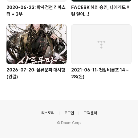
2020-06-23: 학사검전 리마스
FACEBK 해외 승인, 나에게도 이
터 + 3부
런 일이...!
2026-07-20: 삼류문파 대사형
2021-06-11: 천잠비룡포 14 ~
(완결)
28(완)
의안내
티스토리
로그인
고객센터
© Daum Corp.