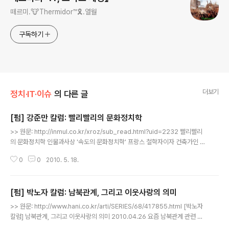
떼르미.🐮Thermidor™🎗️.열월
구독하기
더보기
정치·IT·이슈
의 다른 글
[펌] 강준만 칼럼: 빨리빨리의 문화정치학
글 내용
>> 원문: http://inmul.co.kr/xroz/sub_read.html?uid=2232 빨리빨리
의 문화정치학 인물과사상 '속도의 문화정치학' 프랑스 철학자이자 건축가인 폴
비릴리오(Paul Virilio)의 『속도와 정치: 공간의 정치학에서 시간의 정치학으
0
0
2010. 5. 18.
로』(이재원 옮김, 그린비, 2004)는 난해한 책이다. 속도, 전쟁, 기술이라는 3대
화두에 집착하는 그는 경제·사회적 힘이 아니라 전쟁과 속도가 인간사회와 현대
문명의 기초라고 주장한다. 어린 시절 2차 세계대전을 겪고 군인으로 알제리전
[펌] 박노자 칼럼: 남북관계, 그리고 이웃사랑의 의미
쟁을 겪으면서 전쟁에 대한 엄청난 충격을 받아 전쟁에 깊은 관심을 갖게 되었
글 내용
다는 그는 "전쟁은 저의 대학이었습니다. 모든 것이 거기서 나왔지요"라고 말한
>> 원문: http://www.hani.co.kr/arti/SERIES/68/417855.html [박노자
다. 다음 다섯 가지 주장을 음미해보자. (1) "속도는 ..
칼럼] 남북관계, 그리고 이웃사랑의 의미 2010.04.26 요즘 남북관계 관련 소
식을 보노라면 온몸에 소름이 끼칠 정도다. 남북한 어느 쪽의 언행을 봐도 최소