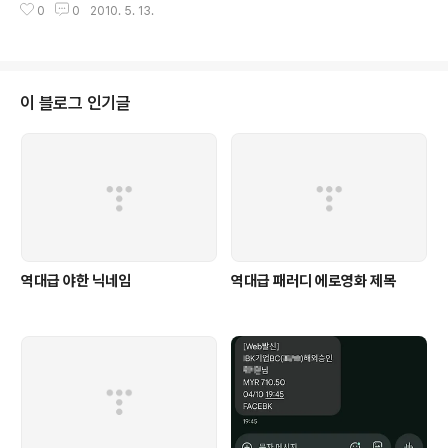
0
0
2010. 5. 13.
한의 책임의식을 발견하기 어렵다. 국제 기준들을 무시한 북한의 남한 부동산
몰수, 동결 정책은 일종의 “자살골”이라고 본다. 투자자 자산을 그렇게 대한다
면 과연 어느 나라의 투자자가 북한에 생명처럼 필요한 돈을 대줄 것인가? 그렇
지 않아도 서방 언론에서 대북 악선전이 흘러넘치는데, 북한이 오히려 비난자들
에게 스스로 “도움”을 주는 꼴이 된다. 그렇다고 동북아 최빈국인 북한의 사정
이 블로그 인기글
개선에 절실히 필요한 관광 재개를 계속 미루고, 경협보다 ‘핵문..
역대급 야한 닉네임
역대급 패러디 에로영화 제목