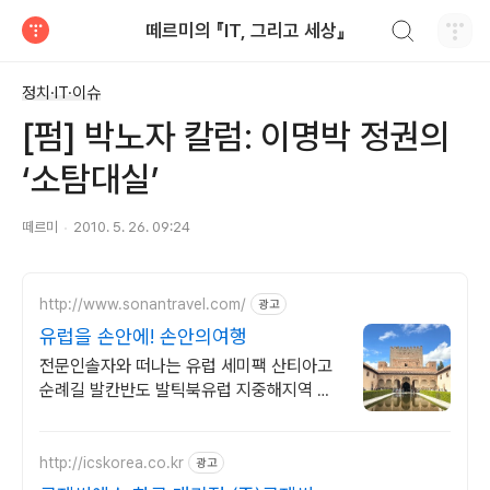
검색하기
떼르미의 『IT, 그리고 세상』
티스토리
정치·IT·이슈
[펌] 박노자 칼럼: 이명박 정권의
‘소탐대실’
떼르미
2010. 5. 26. 09:24
http://www.sonantravel.com/
광고
유럽을 손안에! 손안의여행
전문인솔자와 떠나는 유럽 세미팩 산티아고
순례길 발칸반도 발틱북유럽 지중해지역 유
럽을 손안에! 발칸반도 북유럽 지중해 남부유
럽 동유럽 세미팩제공
http://icskorea.co.kr
광고