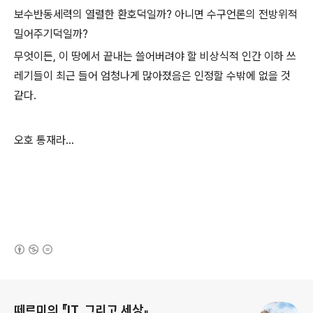
보수반동세력의 열렬한 환호덕일까? 아니면 수구언론의 전방위적
밀어주기덕일까?
무엇이든, 이 땅에서 끝내는 쓸어버려야 할 비상식적 인간 이하 쓰
레기들이 최근 들어 엄청나게 많아졌음은 인정할 수밖에 없을 것
같다.
오호 통재라...
(새창열림)
로그 정보
떼르미의 『IT, 그리고 세상』