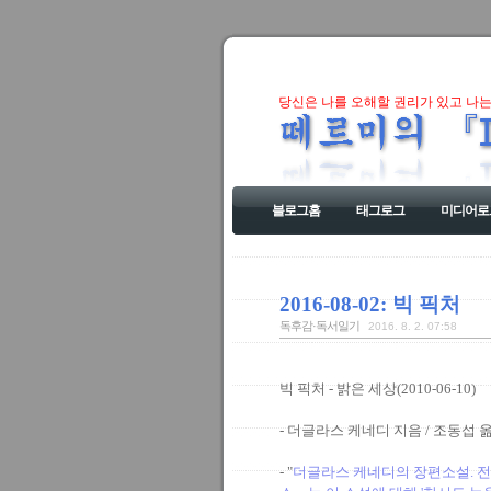
당신은 나를 오해할 권리가 있고 나는
블로그홈
태그로그
미디어로
2016-08-02: 빅 픽처
독후감·독서일기
2016. 8. 2. 07:58
빅 픽처 - 밝은 세상(2010-06-10)
- 더글라스 케네디 지음 / 조동섭 
- "
더글라스 케네디의 장편소설. 전