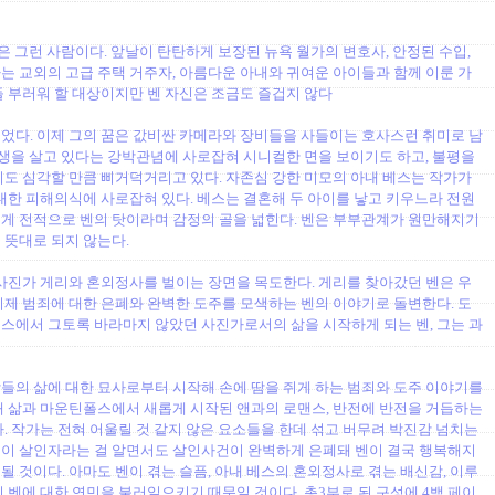
 그런 사람이다. 앞날이 탄탄하게 보장된 뉴욕 월가의 변호사, 안정된 수입,
는 교외의 고급 주택 거주자, 아름다운 아내와 귀여운 아이들과 함께 이룬 가
들 부러워 할 대상이지만 벤 자신은 조금도 즐겁지 않다
었다. 이제 그의 꿈은 값비싼 카메라와 장비들을 사들이는 호사스런 취미로 남
는 생을 살고 있다는 강박관념에 사로잡혀 시니컬한 면을 보이기도 하고, 불평을
이도 심각할 만큼 삐거덕거리고 있다. 자존심 강한 미모의 아내 베스는 작가가
 대한 피해의식에 사로잡혀 있다. 베스는 결혼해 두 아이를 낳고 키우느라 전원
게 전적으로 벤의 탓이라며 감정의 골을 넓힌다. 벤은 부부관계가 원만해지기
 뜻대로 되지 않는다.
 사진가 게리와 혼외정사를 벌이는 장면을 목도한다. 게리를 찾아갔던 벤은 우
이제 범죄에 대한 은폐와 완벽한 도주를 모색하는 벤의 이야기로 돌변한다. 도
스에서 그토록 바라마지 않았던 사진가로서의 삶을 시작하게 되는 벤, 그는 과
들의 삶에 대한 묘사로부터 시작해 손에 땀을 쥐게 하는 범죄와 도주 이야기를
째 삶과 마운틴폴스에서 새롭게 시작된 앤과의 로맨스, 반전에 반전을 거듭하는
. 작가는 전혀 어울릴 것 같지 않은 요소들을 한데 섞고 버무려 박진감 넘치는
벤이 살인자라는 걸 알면서도 살인사건이 완벽하게 은폐돼 벤이 결국 행복해지
 것이다. 아마도 벤이 겪는 슬픔, 아내 베스의 혼외정사로 겪는 배신감, 이루
 벤에 대한 연민을 불러일으키기 때문일 것이다. 총3부로 된 구성에 4백 페이