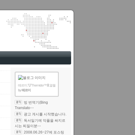
떼르미.🐮Thermidor™🎗️.열월
by
떼르미
빙 번역기(Bing
Translato⋯
광고 게시를 시작했습니다.
독서일기에 악플을 싸지르
시는 찌질이분⋯
2008.06.26~27에 포스팅