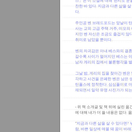
스」는 이 소설에 대해 '한시도 눈
찬한 바 있다. 지금과 다른 삶을 살
다.
주인공 벤 브래드포드는 앞날이 탄
사는 교외 고급 주택 거주, 미모의
지만 벤 자신은 조금도 즐겁지 않다
취미로 남았을 뿐이다.
벤의 자괴감은 아내 베스와의 결혼
갈수록 사이가 멀어지던 베스는 이
남자 게리의 집에서 불륜행각을 
그날 밤, 게리의 집을 찾아간 벤
각하고 사건을 은폐한 벤은 남은 
틴폴스에 정착한다. 심심풀이로 마
재되면서 일약 유명 사진가가 되
- 위 책 소개글 및 책 뒤에 실린
에 대해 내가 더 쓸 내용은 없다. 
"
지금과 다른 삶을 살 수 있다면?
람, 바쁜 일상에 매몰 돼 꿈이 바