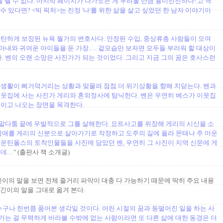
을 뗄 수 없다. 마지막 페이지가 다가오는 게 두려울 만큼 흥미진진하다!'고 극
 수 있다면? <빅 픽처>는 진정 '나'를 위한 삶을 살고 싶었던 한 남자 이야기이
탄하게 보장된 뉴욕 월가의 변호사다. 안정된 수입, 중상류층 사람들이 모여
 아내와 귀여운 아이들을 둔 가장…. 겉모습만 보자면 모두들 부러워 할 대상이
. 벤의 오랜 소망은 사진가가 되는 것이었다. 그리고 지금 그의 꿈은 호사스런
생활이 삐거덕거리는 상황과 맞물려 점점 더 위기상황을 향해 치닫는다. 벤과
웃집에 사는 사진가 게리와 혼외정사에 탐닉한다. 벤은 우연히 베스가 이웃집
벌이고 나오는 장면을 목격한다.
은 말다툼 끝에 우발적으로 그를 살해한다. 요트사고를 위장해 게리의 시신을 소
생애를 게리의 신분으로 살아가기로 작정하고 도주의 길에 올라 몬태나 주 마운
운틴폴스의 토착인물들을 사진에 담았던 벤, 우연히 그 사진이 지역 신문에 게
는데…
" (출판사 책 소개글)
 옮긴이의 말을 보면 전체 줄거리 파악이 대충 다 가능하기 때문에 딱히 주요 내용
옮긴이의 말을 그대로 옮겨 본다.
 누구나 한번쯤 품어본 생각일 것이다. 어린 시절의 꿈과 동떨어진 일을 하는 사
래가는 걸 무력하게 바라볼 수밖에 없는 사람이라면 또 다른 삶에 대한 동경은 더