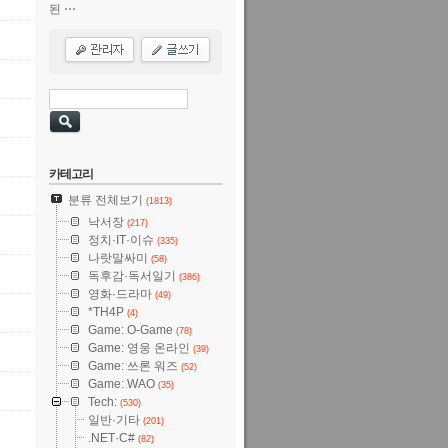
된 ⋯
카테고리
분류 전체보기
(1813)
낙서장
(217)
정치·IT·이슈
(335)
나랏말싸미
(58)
독후감·독서일기
(386)
영화·드라마
(49)
*TH4P
(4)
Game: O-Game
(78)
Game: 영웅 온라인
(39)
Game: 쓰론 워즈
(52)
Game: WAO
(35)
Tech:
(530)
일반·기타
(201)
.NET·C#
(82)