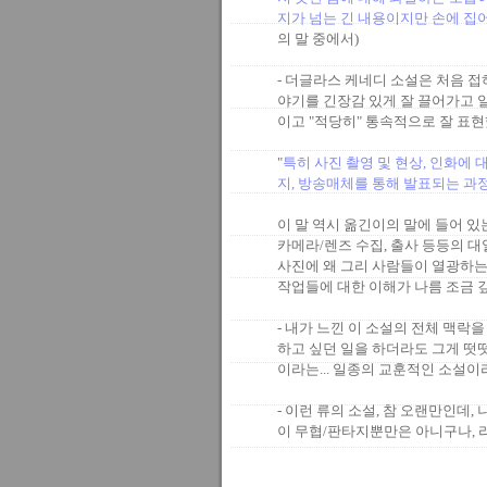
지가 넘는 긴 내용이지만 손에 집어
의 말 중에서)
- 더글라스 케네디 소설은 처음 접
야기를 긴장감 있게 잘 끌어가고 
이고 "적당히" 통속적으로 잘 표현
"
특히 사진 촬영 및 현상, 인화에
지, 방송매체를 통해 발표되는 과
이 말 역시 옮긴이의 말에 들어 있
카메라/렌즈 수집, 출사 등등의 
사진에 왜 그리 사람들이 열광하는
작업들에 대한 이해가 나름 조금 깊
- 내가 느낀 이 소설의 전체 맥락을
하고 싶던 일을 하더라도 그게 떳
이라는... 일종의 교훈적인 소설이
- 이런 류의 소설, 참 오랜만인데
이 무협/판타지뿐만은 아니구나, 라