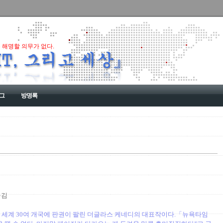
 해명할 의무가 없다.
그
방명록
옮김
 세계 30여 개국에 판권이 팔린 더글라스 케네디의 대표작이다.「뉴욕타임