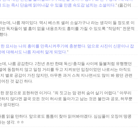
 드는 즉시 단숨에 읽어나갈 수 있을 만큼 속도감 넘치는 소설이다.
" (옮긴이
하는데, 나름 재미있다. 역시 베스트 셀러 소설가구나 라는 생각이 들 정도로 이
일반 독자들이 별 흠미 없을 내용조차도 흥미를 가질 수 있도록 "적당히" 전문적
했다.
 대한 묘사는 나의 흥미를 만족시켜주기에 충분했다. 덤으로 사진이 신문이나 잡
정에 대해서도 나름 자세히 알게 되었다.
"
는데, 나름 공감한다. 2천년 초반 한때 독신/총각들 사이에 들불처럼 유행했던
대열에 동참하지 않고 일정 거리를 두고 지켜보던 입장이었던 나로서는 아직도
지 별로 공감이 가진 않지만, 아무튼 과거 스쳐 지나면서도 많이 봐 왔던 관련
어진 것 같긴 하다.
 한 문장으로 표현하면 이거다. "죄 짓고는 맘 편히 숨어 살기 어렵다." 아무리
떳하지 않다면 결국 모든 것이 허사로 돌아가고 남는 것은 불안과 공포, 허무뿐
라 생각된다.
, 나름 읽을 만하다. 앞으로도 틈틈이 찾아 읽어봐야겠다. 심심풀이 오징어 땅콩
는 생각. ㅎㅎ