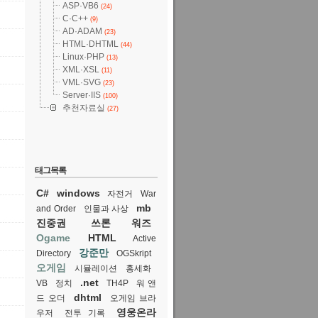
ASP·VB6
(24)
C·C++
(9)
AD·ADAM
(23)
HTML·DHTML
(44)
Linux·PHP
(13)
XML·XSL
(11)
VML·SVG
(23)
Server·IIS
(100)
추천자료실
(27)
태그목록
C#
windows
자전거
War
mb
and Order
인물과 사상
진중권
쓰론 워즈
Ogame
HTML
Active
강준만
Directory
OGSkript
오게임
시뮬레이션
홍세화
.net
VB
정치
TH4P
워 앤
dhtml
드 오더
오게임 브라
영웅온라
우저
전투 기록