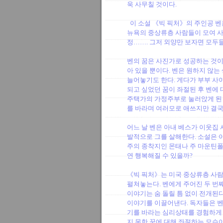
욱 사무칠 것이다.
이 소설 《빅 픽처》의 주인공 벤은
뉴욕의 중상류층 사람들이 모여 사
정……. 그저 외양만 보자면 모두
벤의 꿈은 사진가로 성공하는 것이
아 있을 뿐이다. 벤은 원하지 않
늘어놓기도 한다. 게다가 부부 사
되고 싶었던 꿈이 좌절된 후 벤에
주택가의 가정주부로 눌러앉게 된 
를 바라며 여러모로 애쓰지만 결국
어느 날 벤은 아내 베스가 이웃집
발적으로 그를 살해한다. 소설은 
주의 종착지인 몬태나 주 마운틴폴
연 행복해질 수 있을까?
《빅 픽처》는 미국 중상류층 사람
펼쳐놓는다. 벤에게 주어진 두 번
이야기는 숨 돌릴 틈 없이 전개된다
이야기를 이끌어낸다. 독자들은 
기를 바라는 심리상태를 경험하게 될
지 못한 꿈에 대해 좌절하는 모습이