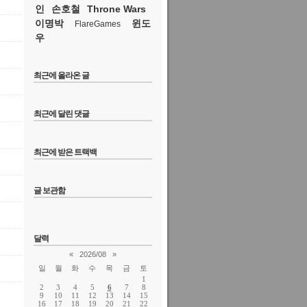
인
손호철
Throne Wars
이명박
윈도
FlareGames
우
최근에 올라온 글
최근에 달린 댓글
최근에 받은 트랙백
글 보관함
달력
«
2026/08
»
일
월
화
수
목
금
토
1
2
3
4
5
6
7
8
9
10
11
12
13
14
15
16
17
18
19
20
21
22