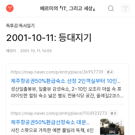
검색하기
떼르미의 『IT, 그리고 세상』
티스토리
독후감·독서일기
2001-10-11: 등대지기
떼르미
2001. 10. 11. 16:05
https://map.naver.com/p/entry/place/36957739
광고
제주항공권50%환급숙소 선정 2인객실부터 10인객
실 구성
성산일출봉뷰, 일출뷰 감성숙소, 2~10인 오조리 마을 속 프
라이빗한 힐링 숙소 넓은 별도 전용식당 공간, 올레길2코스
바로 옆, 트레킹후 힐링에 좋은 숙소
https://map.naver.com/p/entry/place/1104923273
광고
제주항공권50%환급선정숙소 대문을
여는 순간 예쁨 가득
사진 스팟으로 가득한 예쁜 풀빌라 독채, 6인