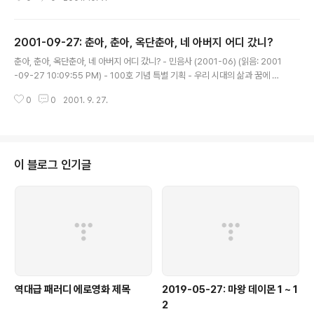
옆 사람 쿡~ 찔러보면 의외로 상쾌한 대답이 나오는 경험을 해 본적이 있을것이
다. 이 책은 그렇게 찔러볼 옆사람이 없는 사람들을 위해, 혹은 있어도 한꺼번에
많이 찔러보기가 미안한 사람들을 위해 나온 책이다. 각종 잡다한 지식이란 지
2001-09-27: 춘아, 춘아, 옥단춘아, 네 아버지 어디 갔니?
식은 많이도 모아 놓았다. 차 안에서 혹은 화장실에서 낄낄거리며 읽어보자.사
글 내용
람들의 궁금증은 무궁무진하다. 사는 것 자체가 물음표인 것이다. 그래서 사람
춘아, 춘아, 옥단춘아, 네 아버지 어디 갔니? - 민음사 (2001-06) (읽음: 2001
들은 배우려하고 어디선가 답을 찾으려 한다. 그러나 일반적인 학문과 다..
-09-27 10:09:55 PM) - 100호 기념 특별 기획 - 우리 시대의 삶과 꿈에 대
한 13가지 이야기 - "지난 1976년 창간되어 올 6월에 제100호를 발간한 계간
0
0
2001. 9. 27.
『세계의 문학』이 100호 발간 특별 기획으로 구성한 우리 시대의 지성 26인의
대담집. 이 책은 문학, 예술, 신화, 디지털, 책, 정치, 종교, 여성 문제 등의 주제로
구성되었고, 이와 함께 나름의 역경을 딛고 해당 분야를 일구어온 대담자들의
삶을 폭넓게 조망하면서 각각의 분야의 현안을 생생하게 담아내고 있다. 무엇보
다 이 책에 실린 대담들은 논쟁이 아닌 일상 속의 대환과 삶의 진실을 담아내는
이 블로그 인기글
데 의의를 둔 소박한 로 이러한 이야기들은..
역대급 패러디 에로영화 제목
2019-05-27: 마왕 데이몬 1 ~ 1
2