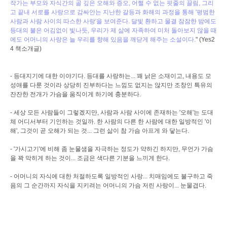
작가는 부모와 자식간의 골 깊은 오해와 증오, 어쩔 수 없는 핏줄의 끌림, 그리
고 끝내 서로를 사랑으로 감싸안는 지난한 갈등과 화해의 과정을 통해 '평범한
사람과 사람 사이의 따스한 사랑'을 보여준다. 달빛 환하고 물결 잠잠한 밤에도
등대의 불은 어김없이 빛나듯, 우리가 제 삶에 자족하여 미처 돌아보지 않을 때
에도 어머니의 사랑은 늘 우리를 향해 있음을 깨닫게 해주는 소설이다.
" (Yes2
4 책소개글)
- 등대지기에 대한 이야기다. 등대를 사랑하는... 꽤 낡은 소재이고, 내용도 모
성애를 다룬 것이라 상당히 진부하다는 느낌도 없지는 않지만 조창인 특유의
잔잔한 전개가 가슴을 움직이게 하기에 충분하다.
- 세상 모든 사람들이 그렇겠지만, 사람과 사람 사이에 존재하는 '오해'는 도대
체 어디서부터 기인하는 것일까. 한 사람의 다른 한 사람에 대한 일방적인 '이
해', 그것이 곧 오해가 되는 것... 그런 삶이 참 가슴 아프게 와 닿는다.
- '가시고기'에 비해 좀 눈물샘을 자극하는 정도가 약하긴 하지만, 무언가 가슴
을 꽉 막히게 하는 것이... 조금은 색다른 기분을 느끼게 한다.
- 어머니의 자식에 대한 처절하도록 일방적인 사랑... 치매임에도 불구하고 죽
음의 그 순간까지 자식을 지키려는 어머니의 가슴 저린 사랑이... 눈물겹다.