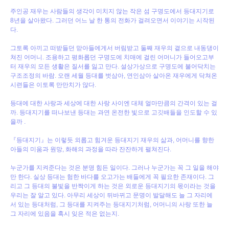
주인공 재우는 사람들의 생각이 미치지 않는 작은 섬 구명도에서 등대지기로
8년을 살아왔다. 그러던 어느 날 한 통의 전화가 걸려오면서 이야기는 시작된
다.
그토록 아끼고 떠받들던 맏아들에게서 버림받고 둘째 재우의 곁으로 내동댕이
쳐진 어머니. 조용하고 평화롭던 구명도에 치매에 걸린 어머니가 들어오고부
터 재우의 모든 생활은 질서를 잃고 만다. 설상가상으로 구명도에 불어닥치는
구조조정의 바람. 오랜 세월 등대를 벗삼아, 연인삼아 살아온 재우에게 닥쳐온
시련들은 이토록 만만치가 않다.
등대에 대한 사랑과 세상에 대한 사랑 사이엔 대체 얼마만큼의 간격이 있는 걸
까. 등대지기를 떠나보낸 등대는 과연 온전한 빛으로 고깃배들을 인도할 수 있
을까 .
『등대지기』는 이렇듯 외롭고 힘겨운 등대지기 재우의 삶과, 어머니를 향한
아들의 미움과 원망, 화해의 과정을 따라 잔잔하게 펼쳐진다.
누군가를 지켜준다는 것은 분명 힘든 일이다. 그러나 누군가는 꼭 그 일을 해야
만 한다. 실상 등대는 험한 바다를 오고가는 배들에게 꼭 필요한 존재이다. 그
리고 그 등대의 불빛을 반짝이게 하는 것은 외로운 등대지기의 몫이라는 것을
우리는 잘 알고 있다. 아무리 세상이 뒤바뀌고 문명이 발달해도 늘 그 자리에
서 있는 등대처럼, 그 등대를 지켜주는 등대지기처럼, 어머니의 사랑 또한 늘
그 자리에 있음을 혹시 잊은 적은 없는지.