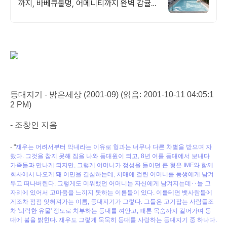
까지, 바베큐불멍, 어메니티까지 완벽 감귤로
유명한 제주도 남원, 새로오픈한 신상 풀빌
라, 5성호텔급 시설 인테리어
등대지기 - 밝은세상 (2001-09) (읽음:
2001-10-11 04:05:1
2 PM)
- 조창인 지음
- "
재우는 어려서부터 막내라는 이유로 형과는 너무나 다른 차별을 받으며 자
랐다. 그것을 참지 못해 집을 나와 등대원이 되고, 8년 여를 등대에서 보내다
가족들과 만나게 되지만, 그렇게 어머니가 정성을 들이던 큰 형은 IMF와 함께
회사에서 나오게 돼 이민을 결심하는데, 치매에 걸린 어머니를 동생에게 남겨
두고 떠나버린다. 그렇게도 미워했던 어머니는 자신에게 남겨지는데‥늘 그
자리에 있어서 고마움을 느끼지 못하는 이름들이 있다. 이를테면 뱃사람들에
게조차 점점 잊혀져가는 이름, 등대지기가 그렇다. 그들은 고기잡는 사람들조
차 '퇴락한 유물' 정도로 치부하는 등대를 껴안고, 때론 목숨까지 걸어가며 등
대에 불을 밝힌다. 재우도 그렇게 묵묵히 등대를 사랑하는 등대지기 중 하나다.