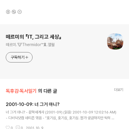
(새창열림)
로그 정보
떼르미의 『IT, 그리고 세상』
떼르미.🐮Thermidor™🎗️.열월
구독하기
더보기
독후감·독서일기
의 다른 글
2001-10-09: 너 그거 아니?
글 내용
너 그거 아니? - 문학세계사 (2001-09) (읽음: 2001-10-09 12:02:16 AM)
- 디비딕닷컴 네티즌 엮음 - "호기심, 호기심, 호기심. 뭔가 궁금하지만 딱히 알
아볼 방법이 머리에 떠오르는 것도 아니고 그렇다고 덮어두기엔 좀이 쑤실 때.
0
0
2001. 10. 9.