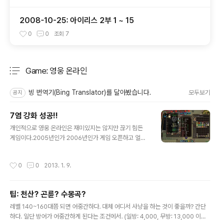
2008-10-25: 아이리스 2부 1 ~ 15
0
0
조회
7
Game: 영웅 온라인
분류 전체보기
주요 글 목록
빙 번역기(Bing Translator)를 달아봤습니다.
모두보기
공지
7염 강화 성공!!
글 내용
개인적으로 영웅 온라인은 재미있지는 않지만 끊기 힘든
게임이다.2005년인가 2006년인가 게임 오픈하고 얼마
되지 않은 이맘때 처음 시작한 게임이니... 올해로 8년쯤 된
듯 하다.물론 중간에 2~3년간 떠난 적도 있지만... 결국 다
작성시간
0
0
2013. 1. 9.
시 설치해서 다시 하고 있다. 특히 조력 시스템이 생긴 이후
부터는 직접 게임을 하지 않아도 되고, 별도 오토 프로그램
을 돌릴 필요도 없기 때문에게임에 투자해야 하는 시간적
팁: 천산? 곤륜? 수몽곡?
부담이 거의 없어져서 더욱 끊지 못하고 있다. 최근 달빛조
글 내용
각사라는 이상한 게임소설 하나 읽고 나서는그 전까지 한
레벨 140~160대쯤 되면 어중간하다. 대체 어디서 사냥을 하는 것이 좋을까? 간단
번도 하지 않았던, 심지어 미친 짓이라고까지 생각했었던
하다. 일단 방어가 어중간하게 된다는 조건에서. (일방: 4,000, 무방: 13,000 이상