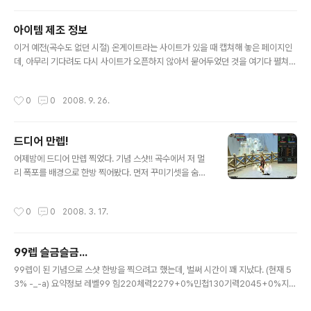
따위 노가다는 정말이지... 10분만 반복해도 졸음이 쏟아지
는 상황에 순수한 사람의 손으로 하기란 불가능이다!1~99
아이템 제조 정보
렙까지 올라가는데 약 1년 반이 걸린 것을 생각하면,너무나
글 내용
터무니없는 제도다. 이 환골탈태 시스템은. 어쨌든,이제 드
이거 예전(곡수도 없던 시절) 온게이트라는 사이트가 있을 때 캡쳐해 놓은 페이지인
디어 환골탈태를 할 때다.
데, 아무리 기다려도 다시 사이트가 오픈하지 않아서 묻어두었던 것을 여기다 펼쳐
놓는다. 뭐, 화경이 넘쳐나는 요즘은 이런 저렙(?) 정보가 필요한 사람도 별로 없겠지
만, 또, 제조를 하면 틀림없이 손해날 수밖에 없을 정도로 시세가 개판이 된 요즘 누가
작성시간
0
0
2008. 9. 26.
제조를 하겠냐만..., 그래도 남겨본다. ----- * 아이템 제조 정보 * 1. 보 석이 름필요
재료단백석결정보석합성서단백석 3황수정결정보석합성서황수정 3석류석결정보석
합성서석류석 3비취결정보석합성서비 취 3 2. 중간 재료이 름필요 재료독결정독보
드디어 만렙!
석 1천연보석 1연석유 3마비결정반수초 1천연보석 1연석유 3혼란결정혼음과 1천연
글 내용
보석 1연석유 3연석제연석가공서연석유 2흑탄 1주철..
어제밤에 드디어 만렙 찍었다. 기념 스샷!! 곡수에서 저 멀
리 폭포를 배경으로 한방 찍어봤다. 먼저 꾸미기셋을 숨겨
놓고 찍었다. 그다음, 꾸미기셋을 보인 상태에서 찍었다. 캐
릭터 주위로 돌아다니는 글자가 선명히 보인다.저 글자들
작성시간
0
0
2008. 3. 17.
이 만렙이라는 유일한 증거. -_-a 이름 내공10갑자성칭호
직업 명성치 무훈치 성향치 세력 공헌도 체력2285 +0%
기력2091 +0%내상 경험치 연공치 합계:860(기본 30
99렙 슬금슬금...
제외) 힘205+15220공격력592~ 731민첩130+0130
글 내용
무공공격력5873 지력555+0555방어력869 풍 무공방
99렙이 된 기념으로 스샷 한방을 찍으려고 했는데, 벌써 시간이 꽤 지났다. (현재 5
어력2302 수 명중치260 화 회피치195 독공격력25+1
3% -_-a) 요약정보 레벨99 힘220체력2279+0%민첩130기력2045+0%지력
2초독방어력38 마비공격력12+6초마비방어력40 혼란
541무공능력 상승치6.74방어력(상)861독공격력25지속시간12초공격력최소공격