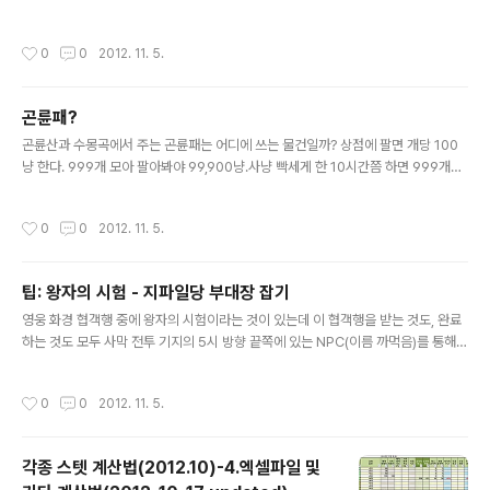
게임 아이템 구매까지 몇 차례 해보기도 했고...(물론 이건
이면 어디든 사냥 가능) 1. 돈을 버는 것이 주 목적이다? 그러면 천산 3층 사냥 추천.
다시 되팔면 본전은 찾을 수 있다. 시간이 많이 지나면 시세
잡템이 대박이다. 120만냥짜리부터 400만냥짜리까지 다양하게 떨어진다. 단 1초
작성시간
0
0
2012. 11. 5.
가 달라져서 힘들겠..
짜리 고급 노리개가 지독하게 많이 떨어지는데, 이거 줍는대로 버리든가 그냥 버리기
아까우면 바로바로 전서구로 보내기 신공이 필수다. 그렇지 않으면 행낭이 1초짜리
아이템으로 순식간에 꽉 차게 된다. 2. 레벨업이 주 목적이다? 그러면 곤륜 3층에서
곤륜패?
곰 때려잡는 것 추천. 단 재수 없으면 [월풍보스] 만나서 다이. 2층~3층 사이에 자주
글 내용
출몰하니 그 부근은 피하는..
곤륜산과 수몽곡에서 주는 곤륜패는 어디에 쓰는 물건일까? 상점에 팔면 개당 100
냥 한다. 999개 모아 팔아봐야 99,900냥.사냥 빡세게 한 10시간쯤 하면 999개짜
리 3묶음 정도 생긴다.버리는 족족 들어오기 때문에 버릴 수도 없고, 버려봐야 계속
들어오기 때문에 행낭 낭비도 걱정되는데대체 이게 뭐길래 주는걸까? 아무도 모른
작성시간
0
0
2012. 11. 5.
다.아직 미구현인 어떤 제조 재료 아이템인 듯 한데 필요없다.그냥 모았다가 상점에
팔아 푼돈 벌이나 하라고 주는 아이템이다. 아직까지는.
팁: 왕자의 시험 - 지파일당 부대장 잡기
글 내용
영웅 화경 협객행 중에 왕자의 시험이라는 것이 있는데 이 협객행을 받는 것도, 완료
하는 것도 모두 사막 전투 기지의 5시 방향 끝쪽에 있는 NPC(이름 까먹음)를 통해야
되고,이것을 완료하기 위해서는 사막 전투 기지에서 남쪽 포털 타고 나가면 나오는
사막 전초기지에서다시 5시 방향 피라미드를 지나 포털을 타고 라사 고원으로 가야
작성시간
0
0
2012. 11. 5.
한다. 좀 멀~~~다. 라사 고원에 가면 일단 덤벼드는 애들을 다 뿌리치고 북쪽으로 쭉
간 다음이상한 건물을 통과해서 11시에서 1시 방향으로 빠져 나가야문제의 부대장
(녀성님년씨x것)들이 보인다. 그것들을 때려잡으면 된다. 때려잡다 보면 지파일당 대
각종 스텟 계산법(2012.10)-4.엑셀파일 및
장이란 놈이 달려들때가 있는데그놈만 조금 조심하면 된다. 그놈은 혼란 공격을 심심