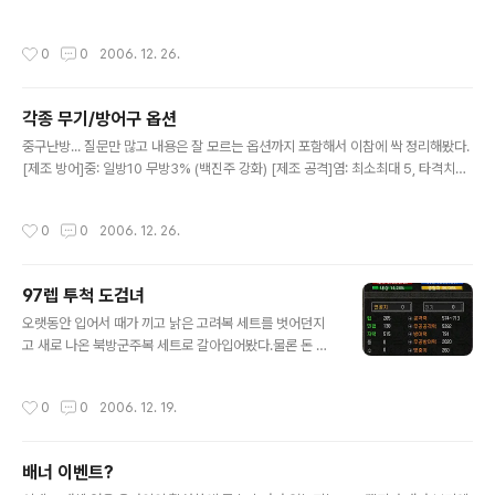
원철 7개 호랑이가죽 96개 보화가루 9개 탈명독철 7개 철실 23개 천연보석 94개
오룡자수 6개 오색보석 32개 백의자수 11개 오색가루 8개 염색제 92개 천잠사 2
작성시간
0
0
2006. 12. 26.
개 만년한철 2개 내화제철 1개 미려비단 1개 화산암 90개 열목화 87개 석류석보주
1개 단백석보주 1개 경옥보주 1개 비취보주 1개 황수정보주 1개 7갑무공서 각 직업
별 1개씩 총 6개 (도검, 궁, 투척, 창봉, 조, 부) * 쌍수무공 제외 이만큼씩이나 모으려
각종 무기/방어구 옵션
면... 허걱... 개맛간다.
글 내용
중구난방... 질문만 많고 내용은 잘 모르는 옵션까지 포함해서 이참에 싹 정리해봤다.
[제조 방어]중: 일방10 무방3% (백진주 강화) [제조 공격]염: 최소최대 5, 타격치
2%, 무공타격치 3% (흑진주 강화) [타격치]단: 타격치 2% (단백석 강화)상: 타격치
2%타: 타격치 3% (단백석 결정 강화)격: 타격치 5%파: 타격치 8%멸: 타격치 9%
작성시간
0
0
2006. 12. 26.
[무공타격치]류: 무공타격치 3% (석류석 강화)명: 무공타격치 3%확: 무공타격치
4% (석류석 결정 강화)정: 무공타격치 6%교: 무공타격치 9%필: 무공타격치 10%
쾌: 무공타격치 12% [추가 공격력] 혈: 최소최대 3~6 (혈강옥 강화)고: 최소최대 9
97렙 투척 도검녀
~12권: 최소최대 10~15구: 최소최대 15~20 --> 추출 시 단백석 결정 나옴!!..
글 내용
오랫동안 입어서 때가 끼고 낡은 고려복 세트를 벗어던지
고 새로 나온 북방군주복 세트로 갈아입어봤다.물론 돈 작
살 깨졌다. 모자+옷+신발까지 합해서 11억쯤 든 것 같다.
이 참에 스샷 한판. 요약정보레벨97체력2153+0%기력2
작성시간
0
0
2006. 12. 19.
091+0%무공능력 상승치6.47방어력(상)683독공격력
25지속시간12초공격력최소공격력572방어력(중)703마
비공격력12지속시간6초최대공격력711방어력(하)683혼
배너 이벤트?
란공격력0지속시간0초무공공격력5376일반방어력689
글 내용