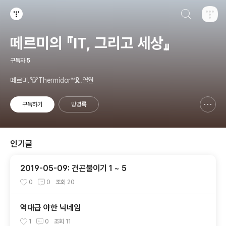
검색하기
티스토리
떼르미의 『IT, 그리고 세상』
구독자
5
떼르미.🐮Thermidor™🎗️.열월
구독하기
방명록
신고하기 레이어
열기
인기글
2019-05-09: 건곤불이기 1 ~ 5
0
0
조회
20
역대급 야한 닉네임
1
0
조회
11