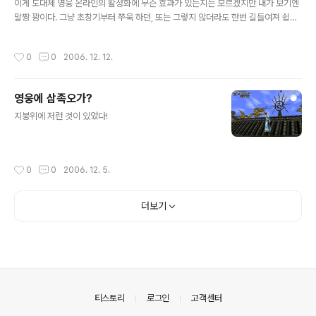
독방어력30 명중치260무공방어력2033마비방어력46
이게 도대체 영웅 온라인의 활성화에 무슨 효과가 있는지는 모르겠지만 내가 보기엔
회피치280 혼란방어력15 동명성황건(5초)+고려복(5초)
말짱 꽝이다. 그냥 초창기부터 쭈욱 하던, 또는 그렇지 않더라도 한번 길들여져 쉽게
+고려화(3초) 일 때의 상태. 요약정보레벨97체력2129+
떠나지 못하는 사람을제외하고는 그다지 할 이유가 없는 게임이다. 꼭 추천하고 싶지
0%기력1941+0%무공능력 상승치6.47방어력(상)785
도, 함께 하고 싶지도 않다. 그냥 하던 거니까 할 뿐이다. 게임 내 버그는 패치할 때마
작성시간
0
0
2006. 12. 12.
독공격력25지속시간12초공격력최소공격력574방..
다 이건 줄어드는 게 아니라 늘어나고,캐릭터 직업 간의 밸런스도 형편없고, 캐릭터
를 키울 때는 딱 정해진 왕도가 오직 하나만 있다.이건 너무나도 부조리하다 하지 않
을 수 없는 것들이 그 외에도 부지기수이지만,아무리 이런 사실들을 신고하고 업데이
영웅에 삼족오가?
트를 종용해도 운영자들은 아무런, 정말 아무런 조치도 취하지 않는다.그저 캐쉬 아
글 내용
이템 만들어 팔기에만 혈안이 되어 있을 뿐이다. 이런 게..
지붕위에 저런 것이 있었다!
작성시간
0
0
2006. 12. 5.
더보기
의안내
티스토리
로그인
고객센터