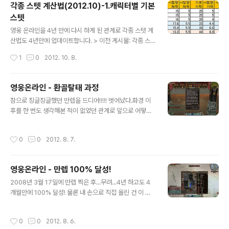
각종 스텟 계산법(2012.10)-1.캐릭터별 기본
표시값에 +20% 추가- 방어력 및 기타(체력/기력/명중/회피 등) 효과는 화면 표시값
스텟
에 +25% ..
글 내용
영웅 온라인을 4년 만에 다시 하게 된 관계로 각종 스텟 계
산법도 4년만에 업데이트합니다. > 이전 게시물: 각종 스
텟 계산법 ==> 각종 스텟 계산법(2012.10)-1.캐릭터별 기
작성시간
1
0
2012. 10. 8.
본 스텟> 각종 스텟 계산법(2012.10)-2.직업별 무공/신
공 관련 스텟 > 각종 스텟 계산법(2010.10)-3.공격력/방
어력 관련 스텟> 각종 스텟 계산법(2010.10)-4.엑셀파일
영웅온라인 - 환골탈태 과정
및 기타 계산법 제가 게임을 하지 않던 지난 4년 동안 영웅
글 내용
참으로 징글징글했던 만렙을 드디어!!!!! 벗어났다.화경 이
온라인은 참 많이 바뀌었습니다.캐릭터(법사)도 하나 추가
후를 한 번도 생각해본 적이 없었던 관계로 앞으로 어떻게
됐고, 현경 레벨도 생겼고, 사냥터도 엄청 많아졌고,무엇보
해야할 지 막막하긴 하지만아무튼 기쁘다! 가장 먼저 천룡
다도... 절대 손대지 않으리라 생각했던 각 캐릭터별 기본
전주 사군룡을 만나러 갔다. 잔월도를 3단계까지 강화해서
스텟도 여러 차례에 걸쳐 손을 꽤 많이 댔더군요.심지어 올
작성시간
0
0
2012. 8. 7.
경비대장 이석립에게 갖다주란다.근데 잔월도가 뭐지??병
해, 이 스텟 계산법을 만들고 있는 와중에도 또 ..
기점에서 아무리 찾아봐도 안보인다...아, 2번째 탭에 보니
있네! 창봉 무기였군. 싸구려 돌(청금석) 3개씩 넣고 3단계
영웅온라인 - 만렙 100% 달성!
강화 성공! 행낭 첫 번째 칸에다 넣고 이석립을 찾아갔다.
글 내용
엄청 고맙다며 "지맥추"라는 아이템을 주는데... 이게 대체
2008년 3월 17일에 만렙 찍은 후...무려...4년 하고도 4
어디에 쓰는 물건인고? 협객행 창을 열어보니... 아하! 알겠
개월만에 100% 달성! 물론 내 손으로 직접 올린 건 이 중
다.형동 혈사동 안에 물웅덩이 9개에서 "보옥의 조각"을 다
에서 몇 %도 되지 않을 듯 하다.[조력 시스템]이 없었으면
구하라고?혈사동 지도를 펼쳐보니 과연 물웅덩이가 9개가
불가능했을...그 전에 약 5%가 될 때까진 오토스틱이라는
작성시간
0
0
2012. 8. 6.
표시되어..
오토 마우스가 이룬 일이었고. 참으로... 긴 여정이었다.이