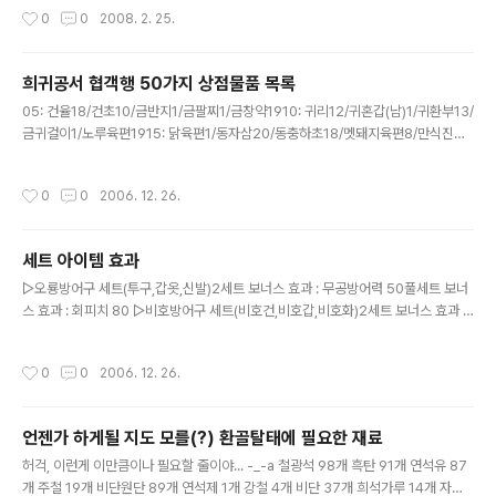
공격력0+0초혼란방어력37 무공능력 상승치6.88 무공
력591방어력(중)881마비공격력12지속시간6초최대공격력730방어력(하)861혼
작성시간
0
0
2008. 2. 25.
공격력 최소5270..
란공격력0지속시간0초무공공격력5750일반방어력867독방어력38 명중치260
무공방어력2260마비방어력40 회피치195 혼란방어력37 이름 내공9갑자9성칭
호 직업 명성치 무훈치 성향치 세력 공헌도 체력2279 +0% 기력2045 +0%내상
희귀공서 협객행 50가지 상점물품 목록
경험치 연공치 합계:846(기본 30 제외) 힘205+15220공격력591~ 730민첩13
글 내용
0+0130무공공격력5750 지력541+0541방어력867..
05: 건율18/건초10/금반지1/금팔찌1/금창약1910: 귀리12/귀혼갑(남)1/귀환부13/
금귀걸이1/노루육편1915: 닭육편1/동자삼20/동충하초18/멧돼지육편8/만식진경1
20: 무화과4/박하5/벽곡주4/삼백초7/송아지육편325: 소생단6/수정목걸이1/수정
귀걸이1/수미여래권법1/수정팔찌130: 소후삼20/오리육편12/인면하수오12/은목
작성시간
0
0
2006. 12. 26.
걸이1/은귀걸이135: 옥수수16/용정차17/영지2/약쑥9/운중무록(하)140: 전서구
9/죽엽청13/조화수형권(상)1/조화수형권(하)1/청동팔찌145: 천도복숭아1/천산약
수5/초환단15/천룡창법1/태극매화검결150: 팔부법1/호접면(남)1/흑진주반지1/향
세트 아이템 효과
신초10/활력단11 이거 다 구입해서 협객행 완료하면 구입한 만큼(그 이상)의 돈을
글 내용
돌려준다.별로 손해볼 것 없으므로 ..
▷오룡방어구 세트(투구,갑옷,신발)2세트 보너스 효과 : 무공방어력 50풀세트 보너
스 효과 : 회피치 80 ▷비호방어구 세트(비호건,비호갑,비호화)2세트 보너스 효과 :
최소최대 공격력 + 10풀세트 보너스 효과 : 혼란방어력 8, 최소최대 무공공격력 40
▷비호장신구 세트(반지,목걸이,귀걸이,팔찌) 2세트 보너스 효과 : 체력 + 40풀세트
작성시간
0
0
2006. 12. 26.
보너스 효과 : 일반방어력 15, 무공방어력 25 ▷파천방어구 세트(투구,갑옷,신발)2
세트 보너스 효과 : 혼란방어력 12풀세트 보너스 효과 : 마비방어력 15 , 최소최대 공
격력 + 18 ▷빙천악세 세트(반지,목걸이,귀걸이,팔찌)2세트 보너스 효과 : 이동속도
언젠가 하게될 지도 모를(?) 환골탈태에 필요한 재료
13세트 보너스 효과 : 체력 + 80풀세트 보너스 효과 : 체력 + 120, 기력 + 250 ▷
글 내용
흑룡방어..
허걱, 이런게 이만큼이나 필요할 줄이야... -_-a 철광석 98개 흑탄 91개 연석유 87
개 주철 19개 비단원단 89개 연석제 1개 강철 4개 비단 37개 희석가루 14개 자하