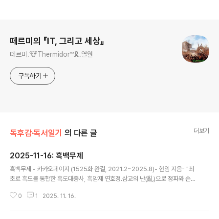
로그 정보
떼르미의 『IT, 그리고 세상』
떼르미.🐮Thermidor™🎗️.열월
구독하기
더보기
독후감·독서일기
의 다른 글
2025-11-16: 흑백무제
글 내용
흑백무제 - 카카오페이지 (1525화 완결, 2021.2~2025.8)- 현임 지음- "최
초로 흑도를 통합한 흑도대종사, 흑암제 연호정.삼교의 난(亂)으로 정파와 손을
잡고 그들을 물리치지만, 무림맹주의 계략에 휘말려 한스러운 삶을 마감하는
0
1
2025. 11. 16.
데."....진짜 내 집이다!"눈을 떠 보니 무림 최고 명문가이자 과거 멸문했던 연가
(燕家),한시도 잊은 적 없던 그의 집에 와 있었다."이번만큼은 실수하지 않아.
절대로. "가문의 멸문을 막고, 훗날 창궐할 삼교(三敎)의 난을 막기 위해 질주한