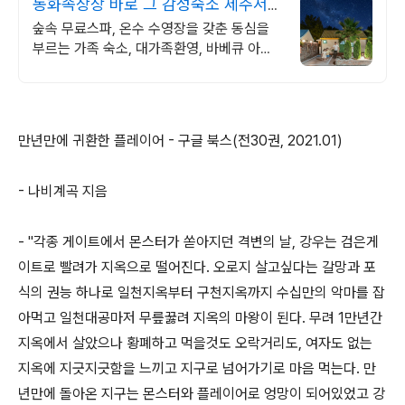
동화속상상 바로 그 감성숙소 제주서쪽
오설록근처 완벽독채
숲속 무료스파, 온수 수영장을 갖춘 동심을
부르는 가족 숙소, 대가족환영, 바베큐 아이
들과 어른 모두 좋아하는 따뜻한 수영장과 스
파, 아기용품 풀 세트 제공, 청결
만년만에 귀환한 플레이어 - 구글 북스(전30권, 2021.01)
- 나비계곡 지음
- "각종 게이트에서 몬스터가 쏟아지던 격변의 날, 강우는 검은게
이트로 빨려가 지옥으로 떨어진다. 오로지 살고싶다는 갈망과 포
식의 권능 하나로 일천지옥부터 구천지옥까지 수십만의 악마를 잡
아먹고 일천대공마저 무릎꿇려 지옥의 마왕이 된다. 무려 1만년간
지옥에서 살았으나 황폐하고 먹을것도 오락거리도, 여자도 없는
지옥에 지긋지긋함을 느끼고 지구로 넘어가기로 마음 먹는다. 만
년만에 돌아온 지구는 몬스터와 플레이어로 엉망이 되어있었고 강