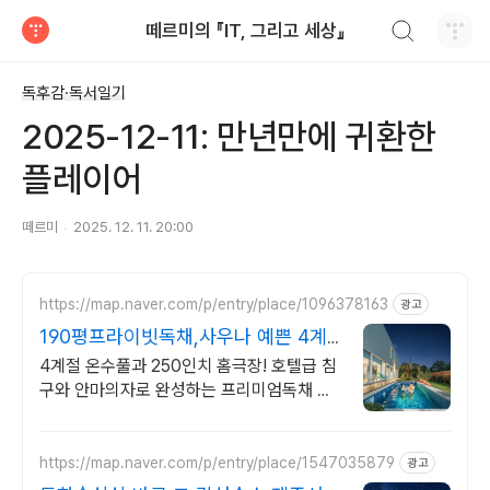
검색하기
떼르미의 『IT, 그리고 세상』
티스토리
독후감·독서일기
2025-12-11: 만년만에 귀환한
플레이어
떼르미
2025. 12. 11. 20:00
https://map.naver.com/p/entry/place/1096378163
광고
190평프라이빗독채,사우나 예쁜 4계
절 온수수영장 힐링
4계절 온수풀과 250인치 홈극장! 호텔급 침
구와 안마의자로 완성하는 프리미엄독채 별
빛 자쿠지와 불멍의 낭만! 스타일러와 사우나
로 완성하는 세심한 배려의 감성숙소
https://map.naver.com/p/entry/place/1547035879
광고