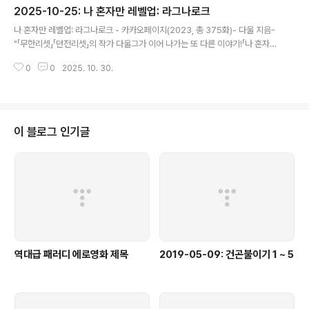
2025-10-25: 나 혼자만 레벨업: 라그나로크
다! 대공자 연호정의 고군분투 무림 통합기." (책 소개글)- 주요 등장인물/배경:
글 내용
연호정, 연위, 연지평, 벽산연가, 무림맹, 묵룡부, 양천, 흑제성, 삼교(신화교, 광
나 혼자만 레벨업: 라그나로크 - 카카오페이지(2023, 총 375화)- 다울 지음-
혈교, 사음교), 혈교, 사문향, 사방무제 천인룡, 묵비,..
"「무한리셋」「던전리셋」의 작가 다울그가 이어 나가는 또 다른 이야기!「나 혼자만
레벨업 : 라그나로크」평범한 대학생으로 살아가던 성수호죽음을 앞둔 순간,잠들
0
0
2025. 10. 30.
어 있던 그의 특별한 혈통이 깨어난다!“일어나라.”죽음을 거스르고 지배하는 헌
터,그가 선보이는 새로운 레벨업을 주목하라!" (책 소개글)- 추공 작가의 나혼렙
이 끝나고 뭐 없나, 했을 때 절묘하게 등장한 스핀 오프(?) 작품. 스핀 오프라기
보다는 원작 주인공을 이어 그의 아들 이야기를 다뤘다는 점에서 "2부"라고 봐
야 할 것 같다. 김용 소설 영뭉문 2, 3부가 1부의 스핀 오프가 아니듯. 뭐... 작가
이 블로그 인기글
가 달라지면 그냥 스핀 오프라고 부르는 건가...- 글은 뭐 나..
역대급 패러디 에로영화 제목
2019-05-09: 건곤불이기 1 ~ 5