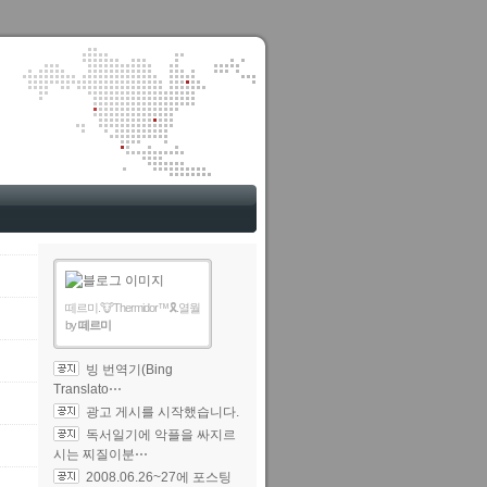
떼르미.🐮Thermidor™🎗️.열월
by
떼르미
빙 번역기(Bing
Translato⋯
광고 게시를 시작했습니다.
독서일기에 악플을 싸지르
시는 찌질이분⋯
2008.06.26~27에 포스팅