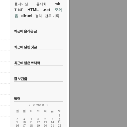
mb
뮬레이션
홍세화
HTML
.net
오게
TH4P
임
dhtml
정치
전투 기록
최근에 올라온 글
최근에 달린 댓글
최근에 받은 트랙백
글 보관함
달력
«
2026/08
»
일
월
화
수
목
금
토
1
2
3
4
5
6
7
8
9
10
11
12
13
14
15
16
17
18
19
20
21
22