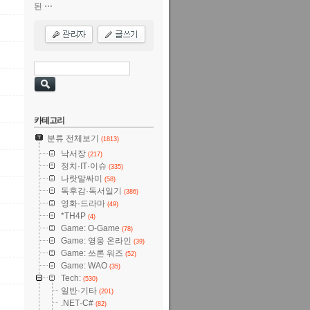
된 ⋯
카테고리
분류 전체보기
(1813)
낙서장
(217)
정치·IT·이슈
(335)
나랏말싸미
(58)
독후감·독서일기
(386)
영화·드라마
(49)
*TH4P
(4)
Game: O-Game
(78)
Game: 영웅 온라인
(39)
Game: 쓰론 워즈
(52)
Game: WAO
(35)
Tech:
(530)
일반·기타
(201)
.NET·C#
(82)