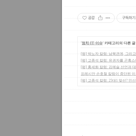
공감
구독하기
'
정치·IT·이슈
' 카테고리의 다른 글
[펌] 박노자 칼럼: 남북관계, 그리
[펌] 고종석 칼럼: 유권자를 곤혹
[펌] 홍세화 칼럼: 김예슬 선언과
프레시안 손호철 칼럼이 중단된 이유
[펌] 고종석 칼럼: 25대1 맞선? 인
,