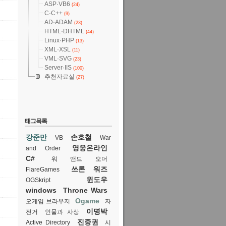
ASP·VB6
(24)
C·C++
(9)
AD·ADAM
(23)
HTML·DHTML
(44)
Linux·PHP
(13)
XML·XSL
(11)
VML·SVG
(23)
Server·IIS
(100)
추천자료실
(27)
태그목록
강준만
손호철
VB
War
영웅온라인
and Order
C#
워 앤드 오더
쓰론 워즈
FlareGames
윈도우
OGSkript
windows
Throne Wars
Ogame
오게임 브라우저
자
이명박
전거
인물과 사상
진중권
Active Directory
시