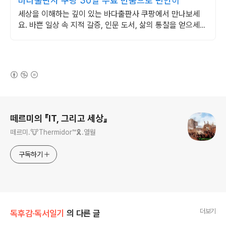
바다출판사 쿠팡 30일 무료 반품으로 편안히
세상을 이해하는 깊이 있는 바다출판사 쿠팡에서 만나보세
요. 바쁜 일상 속 지적 갈증, 인문 도서, 삶의 통찰을 얻으세
요.
(새창열림)
로그 정보
떼르미의 『IT, 그리고 세상』
떼르미.🐮Thermidor™🎗️.열월
구독하기
더보기
독후감·독서일기
의 다른 글