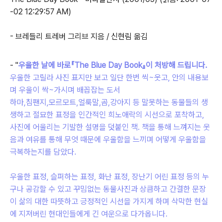
-02 12:29:57 AM)
- 브레들리 트레버 그리브 지음 / 신현림 옮김
- "
우울한 날에 바로『The Blue Day Book』이 처방해 드립니다.
우울한 고릴라 사진 표지만 보고 일단 한번 씩~웃고, 안의 내용보
며 우울이 싹~가시며 배꼽잡는 도서
하마,침팬지,모르모트,얼룩말,곰,강아지 등 말못하는 동물들의 생
생하고 절묘한 표정을 인간적인 희노애락의 시선으로 포착하고,
사진에 어울리는 기발한 설명을 덧붙인 책. 책을 통해 느껴지는 웃
음과 여유를 통해 무엇 때문에 우울함을 느끼며 어떻게 우울함을
극복하는지를 담았다.
우울한 표정, 슬퍼하는 표정, 화난 표정, 장난기 어린 표정 등의 누
구나 공감할 수 있고 꾸밈없는 동물사진과 상큼하고 간결한 문장
이 삶의 대한 따뜻하고 긍정적인 시선을 가지게 하며 삭막한 현실
에 지져버린 현대인들에게 긴 여운으로 다가옵니다.