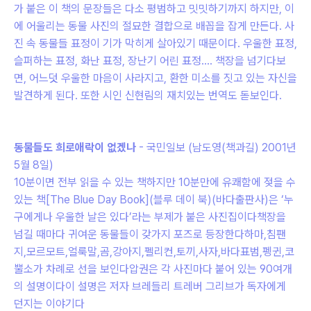
가 붙은 이 책의 문장들은 다소 평범하고 밋밋하기까지 하지만, 이
에 어울리는 동물 사진의 절묘한 결합으로 배꼽을 잡게 만든다. 사
진 속 동물들 표정이 기가 막히게 살아있기 때문이다. 우울한 표정,
슬퍼하는 표정, 화난 표정, 장난기 어린 표정…. 책장을 넘기다보
면, 어느덧 우울한 마음이 사라지고, 환한 미소를 짓고 있는 자신을
발견하게 된다. 또한 시인 신현림의 재치있는 번역도 돋보인다.
동물들도 희로애락이 없겠나
- 국민일보 (남도영(책과길) 2001년
5월 8일)
10분이면 전부 읽을 수 있는 책하지만 10분만에 유쾌함에 젖을 수
있는 책[The Blue Day Book](블루 데이 북)(바다출판사)은 ‘누
구에게나 우울한 날은 있다’라는 부제가 붙은 사진집이다책장을
넘길 때마다 귀여운 동물들이 갖가지 포즈로 등장한다하마,침팬
지,모르모트,얼룩말,곰,강아지,펠리컨,토끼,사자,바다표범,펭귄,코
뿔소가 차례로 선을 보인다압권은 각 사진마다 붙어 있는 90여개
의 설명이다이 설명은 저자 브레들리 트레버 그리브가 독자에게
던지는 이야기다