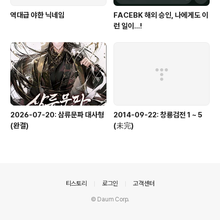
역대급 야한 닉네임
FACEBK 해외 승인, 나에게도 이
런 일이...!
2026-07-20: 삼류문파 대사형
2014-09-22: 창룡검전 1 ~ 5
(완결)
(未完)
의안내
티스토리
로그인
고객센터
© Daum Corp.