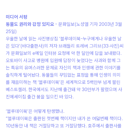
미디어 서평
동물도 권리와 감정 있지요
- 문화일보(노성열 기자 2003년 3월
25일)
우울한 날에 읽는 사진명상집 ‘블루데이북-누구에게나 우울한 날
은 있다’(바다출판사)의 저자 브래들리 트레버 그리브(33·사진)씨
가 문화일보의 e메일 인터뷰 요청에 약 한 달만에 답을 보내왔다.
오토바이 사고로 병원에 입원해 답장이 늦었다는 사과와 함께 그
는 특유의 유머스러한 문체로 자신의 책과 인생에 관한 이야기를
솔직하게 털어놨다. 동물들의 꾸밈없는 표정을 통해 인생의 의미
를 재음미하는 책 ‘블루데이북’은 세계적으로 5백만부 넘게 팔린
베스트셀러. 한국에서도 지난해 출간돼 약 30만부가 팔렸으며 사
진에세이집 출간 붐을 일으킨 바 있다.
‘블루데이북’은 어떻게 탄생했나.
“블루데이북은 출판된 첫번째 책이지만 내가 쓴 여덟번째 책이다.
10년동안 내 책은 거절당하고 또 거절당했다. 호주에서 출판사를