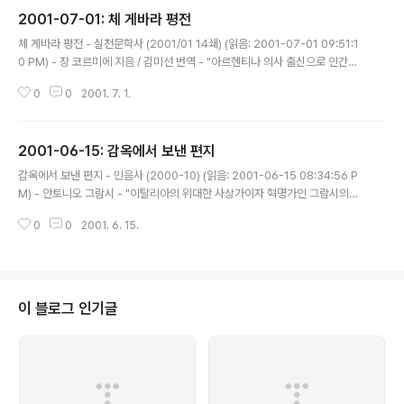
2001-07-01: 체 게바라 평전
글 내용
체 게바라 평전 - 실천문학사 (2001/01 14쇄) (읽음: 2001-07-01 09:51:1
0 PM) - 장 코르미에 지음 / 김미선 번역 - "아르헨티나 의사 출신으로 인간을
억압하는 모든 독재에 대항하기 위해 전세계 전장을 뛰어다닌 체 게바라는 196
0
0
2001. 7. 1.
0년대 저항운동의 상징이다. 검은 베레모에 아무렇게나 기른 긴 머리칼, 덥수룩
한 턱수염, 그리고 열정적인 눈빛, 굳게 다문 입술... 체 게바라에 관한 전문가로
알려진 장 코르미에는 체의 아버지를 비롯해 체가 살아 생전 관계했던 모든 사
2001-06-15: 감옥에서 보낸 편지
람들과의 인터뷰를 통해 생생한 그의 모습을 전하고 있으며, 그가 남겨놓은 편
글 내용
지글이나 잡문들 거의 대부분을 실어 체 게바라 전기의 최종본을 완성했다.192
감옥에서 보낸 편지 - 민음사 (2000-10) (읽음: 2001-06-15 08:34:56 P
8년 아르헨티나 로사리오의 한 중류 가정에서 태어난 체 게바라(에..
M) - 안토니오 그람시 - "이탈리아의 위대한 사상가이자 혁명가인 그람시의
[감옥에서 보낸 편지]가 민음사에서 출간되었다. 이탈리아 공산당 창설자. 이상
0
0
2001. 6. 15.
주의에 치우치거나 결코 관념의 골방에 갇혀 있지 않았던 현실 참여자. 장애를
극복하고 병약한 몸으로 자신의 의지를 실천한 인간. [옥중 수고]로 유명한 그람
시의 양대 저작인 [감옥에서 보낸 편지]는 그람시 사상의 단편들을 엿볼 수 있는
훌륭한 자료이며 풍부한 문학성과 독창적인 주제로 그 자체가 하나의 소설을 이
룬다. 그람시의 최대 업적은 감옥에서 이루어졌다. 당시 무솔리니의 정권 하에
이 블로그 인기글
서 이탈리아의 많은 지식인들이 수감 생활을 겪어야 했고, 또한 많은 이탈리아
의..