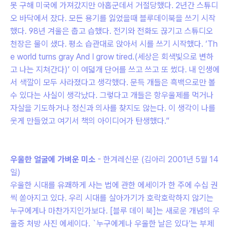
못 구해 미국에 가져갔지만 아홉군데서 거절당했다. 2년간 스튜디
오 바닥에서 잤다. 모든 용기를 잃었을때 블루데이북을 쓰기 시작
했다. 98년 겨울은 춥고 습했다. 전기와 전화도 끊기고 스튜디오
천장은 물이 샜다. 평소 습관대로 앉아서 시를 쓰기 시작했다. ‘Th
e world turns gray And I grow tired.(세상은 회색빛으로 변하
고 나는 지쳐간다)’ 이 여덟개 단어를 쓰고 쓰고 또 썼다. 내 인생에
서 색깔이 모두 사라졌다고 생각했다. 문득 개들은 흑백으로만 볼
수 있다는 사실이 생각났다. 그렇다고 개들은 항우울제를 먹거나
자살을 기도하거나 정신과 의사를 찾지도 않는다. 이 생각이 나를
웃게 만들었고 여기서 책의 아이디어가 탄생했다.”
우울한 얼굴에 가벼운 미소
- 한겨레신문 (김아리 2001년 5월 14
일)
우울한 시대를 유쾌하게 사는 법에 관한 에세이가 한 주에 수십 권
씩 쏟아지고 있다. 우리 시대를 살아가기가 호락호락하지 않기는
누구에게나 마찬가지인가보다. [블루 데이 북]는 새로운 개념의 우
울증 처방 사진 에세이다. `누구에게나 우울한 날은 있다'는 부제